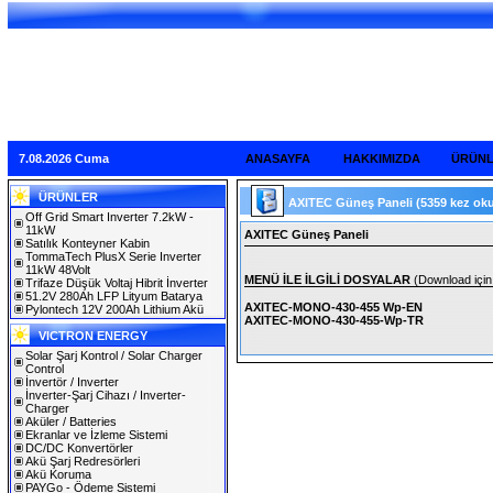
7.08.2026 Cuma
ANASAYFA
HAKKIMIZDA
ÜRÜN
ÜRÜNLER
AXITEC Güneş Paneli
(5359 kez ok
Off Grid Smart Inverter 7.2kW -
11kW
AXITEC Güneş Paneli
Satılık Konteyner Kabin
TommaTech PlusX Serie Inverter
11kW 48Volt
MENÜ İLE İLGİLİ DOSYALAR
(Download için 
Trifaze Düşük Voltaj Hibrit İnverter
51.2V 280Ah LFP Lityum Batarya
AXITEC-MONO-430-455 Wp-EN
Pylontech 12V 200Ah Lithium Akü
AXITEC-MONO-430-455-Wp-TR
VICTRON ENERGY
Solar Şarj Kontrol / Solar Charger
Control
İnvertör / Inverter
İnverter-Şarj Cihazı / Inverter-
Charger
Aküler / Batteries
Ekranlar ve İzleme Sistemi
DC/DC Konvertörler
Akü Şarj Redresörleri
Akü Koruma
PAYGo - Ödeme Sistemi