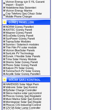
Victron Energy için 5 YIL Garanti
Import - Export
Yedekleme Ada Sistemleri
Victron Energy Marine
Cep Telefonu Şarj Cihazı Solar
Mobile Phone Charger
GÜNEŞ PANELLERI
NORM Güneş Panelleri
AXITEC Güneş Paneli
Waaree Güneş Paneli
EcoDelta Güneş Paneli
SunPower Güneş Paneli
TopraySolar Modules
Sunrise / Solartech modules
Thin Film PV solar module
Victron BlueSolar Panels
SunLink PV Technology
Esnek / Flexible Solar Panels
Trina Solar Honey Module
Shems Solar Güneş Paneli
Phono Solar Güneş Paneli
Kalyon PV Solar Güneş
TommaTech PV Solar Güneş
Arçelik Solar Güneş Panelleri
SOLAR ŞARJ KONTROL
HAVENSİS Solar Mppt Pwm
Voltronic Solar Şarj Kontrol
EpSolar Charge Controller
Steca marka solar şarj kontrol
Phocos Güneş Şarj Regülatör
Must Marka Solar Şarj Kontrol
Morningstar Solar Şarj Regüle
Phocos CIS Industrial Control
12V-3A Solar Lamp Controller