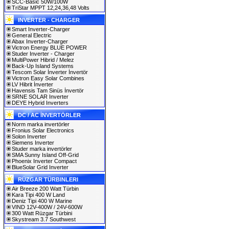
SCC-Basic 50W/100W
TriStar MPPT 12,24,36,48 Volts
INVERTER - CHARGER
Smart Inverter-Charger
General Electric
Abax Inverter-Charger
Victron Energy BLUE POWER
Studer Inverter - Charger
MultiPower Hibrid / Melez
Back-Up Island Systems
Tescom Solar İnverter İnvertör
Victron Easy Solar Combines
LV Hibrit İnverter
Havensis Tam Sinüs İnvertör
SRNE SOLAR Inverter
DEYE Hybrid Inverters
DC / AC İNVERTÖRLER
Norm marka invertörler
Fronius Solar Electronics
Solon Inverter
Siemens Inverter
Studer marka invertörler
SMA Sunny Island Off-Grid
Phoenix Inverter Compact
BlueSolar Grid Inverter
RÜZGAR TÜRBINLERI
Air Breeze 200 Watt Türbin
Kara Tipi 400 W Land
Deniz Tipi 400 W Marine
VIND 12V-400W / 24V-600W
300 Watt Rüzgar Türbini
Skystream 3.7 Southwest