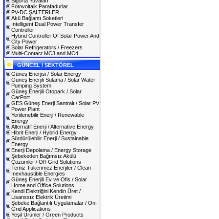
Sigorta Yuvaları
Fotovoltaik Parafadurlar
PV-DC ŞALTERLER
Akü Bağlantı Soketleri
Intelligent Dual Power Transfer
Controller
Hybrid Controller Of Solar Power And
City Power
Solar Refrigerators / Freezers
Multi-Contact MC3 and MC4
GÜNCEL / SEKTÖREL
Güneş Enerjisi / Solar Energy
Güneş Enerjili Sulama / Solar Water
Pumping System
Güneş Enerjili Otopark / Solar
CarPort
GES Güneş Enerji Santralı / Solar PV
Power Plant
Yenilenebilir Enerji / Renewable
Energy
Alternatif Enerji / Alternative Energy
Hibrit Enerji / Hybrid Energy
Sürdürülebilir Enerji / Sustainable
Energy
Enerji Depolama / Energy Storage
Şebekeden Bağımsız Akülü
Çözümler / Off-Grid Solutions
Temiz Tükenmez Enerjiler / Clean
Inexhaustible Energies
Güneş Enerjili Ev ve Ofis / Solar
Home and Office Solutions
Kendi Elektriğini Kendin Üret /
Lisanssız Elektrik Üretimi
Şebeke Bağlantılı Uygulamalar / On-
Grid Applications
Yeşil Ürünler / Green Products