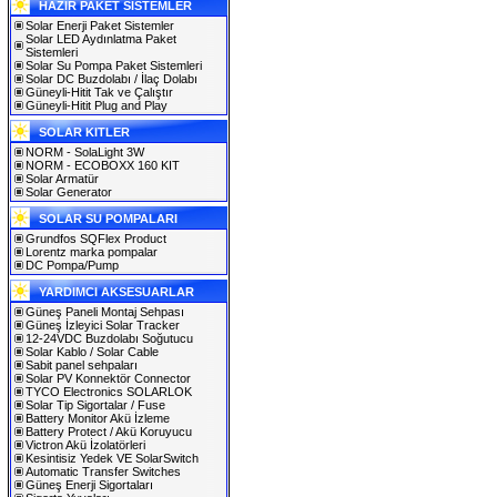
HAZIR PAKET SİSTEMLER
Solar Enerji Paket Sistemler
Solar LED Aydınlatma Paket
Sistemleri
Solar Su Pompa Paket Sistemleri
Solar DC Buzdolabı / İlaç Dolabı
Güneyli-Hitit Tak ve Çalıştır
Güneyli-Hitit Plug and Play
SOLAR KITLER
NORM - SolaLight 3W
NORM - ECOBOXX 160 KIT
Solar Armatür
Solar Generator
SOLAR SU POMPALARI
Grundfos SQFlex Product
Lorentz marka pompalar
DC Pompa/Pump
YARDIMCI AKSESUARLAR
Güneş Paneli Montaj Sehpası
Güneş İzleyici Solar Tracker
12-24VDC Buzdolabı Soğutucu
Solar Kablo / Solar Cable
Sabit panel sehpaları
Solar PV Konnektör Connector
TYCO Electronics SOLARLOK
Solar Tip Sigortalar / Fuse
Battery Monitor Akü İzleme
Battery Protect / Akü Koruyucu
Victron Akü İzolatörleri
Kesintisiz Yedek VE SolarSwitch
Automatic Transfer Switches
Güneş Enerji Sigortaları