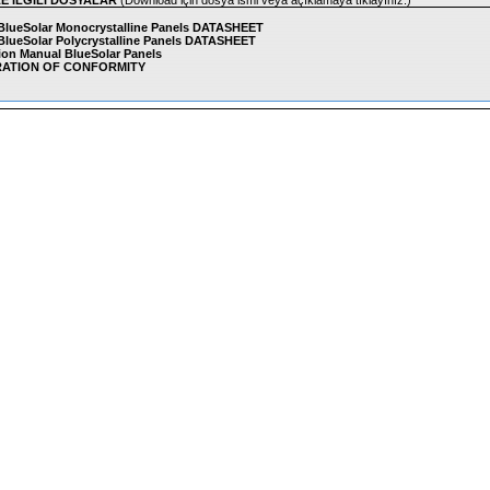
LE İLGİLİ DOSYALAR
(Download için dosya ismi veya açıklamaya tıklayınız.)
 BlueSolar Monocrystalline Panels DATASHEET
 BlueSolar Polycrystalline Panels DATASHEET
tion Manual BlueSolar Panels
ATION OF CONFORMITY