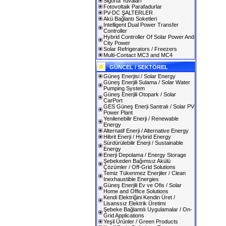
Sigorta Yuvaları
Fotovoltaik Parafadurlar
PV-DC ŞALTERLER
Akü Bağlantı Soketleri
Intelligent Dual Power Transfer
Controller
Hybrid Controller Of Solar Power And
City Power
Solar Refrigerators / Freezers
Multi-Contact MC3 and MC4
GÜNCEL / SEKTÖREL
Güneş Enerjisi / Solar Energy
Güneş Enerjili Sulama / Solar Water
Pumping System
Güneş Enerjili Otopark / Solar
CarPort
GES Güneş Enerji Santralı / Solar PV
Power Plant
Yenilenebilir Enerji / Renewable
Energy
Alternatif Enerji / Alternative Energy
Hibrit Enerji / Hybrid Energy
Sürdürülebilir Enerji / Sustainable
Energy
Enerji Depolama / Energy Storage
Şebekeden Bağımsız Akülü
Çözümler / Off-Grid Solutions
Temiz Tükenmez Enerjiler / Clean
Inexhaustible Energies
Güneş Enerjili Ev ve Ofis / Solar
Home and Office Solutions
Kendi Elektriğini Kendin Üret /
Lisanssız Elektrik Üretimi
Şebeke Bağlantılı Uygulamalar / On-
Grid Applications
Yeşil Ürünler / Green Products