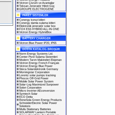
Victron Çözüm ve Avantajlar
Teksan Jeneratör Hibrit Güç
GROUPE ELECTROGENE
PAKET SISTEMLER
Conergy konut kitleri
Conergy damla sulama kitleri
Elektronik jeneratör solar box
FOX ESS HYBRID ALL-IN-ONE
Victron Energy HybridBox
BATTERY CHARGER
Victron Blue Power IP20, IP65
DOSYA KATALOG BROŞÜR
Norm Energy Systems Ltd.
Center Pivot Sulama Sistemleri
Modern Tarım Makineleri Ekipman
Victron Energy French Français
Victron Energy Blue Power
Steca Solarelektronik Germany
Morningstar Corporation
Lorentz solar pumps tracking
Phocos Off-Grid Power
Mobile Solar Power System
Solar-Log Maximized Sunpower
Solon Corporation
Micro Inverter AEconversion
Symtech Solar
ECO Delta
ReneSola Green Energy Products
SchneiderElectric Solar Power
Solutions
Mutlu Stationary Batteries
SOLARWAY Lantern Portable