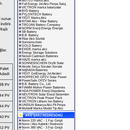
MUTLU marka akü
ı.
Full Energy Jel Akü Perpa Satış
VICTRON marka bataryalar
BYD Battery
PYLONTECH Battery
YİĞİT Marka Akü
 sunar.
RITAR Akü - Ritar Battery
ndirir.
TROJAN Battery Company
NORM Enerji Energy Energie
tajlı
SB Battery
B.B. Battery
Ritar Akü Sözlük
Sonnenschein
GOLD Battery
EXIDE marka akü
ğlar.
Energy Storage Solutions
Nickel-Cadmium Batteries
HAZE marka akü
SONNENSCHEIN Dryfit Solar
Aküde Sıkça Sorulan Sorular
Palet
NARADA Batteries
YİĞİT GelEnergy Jel Aküleri
Adedi
HOPPECKE OPZV Solar Power
PowerSafe OPZV Series
B.B. Battery Co., Ltd
88 PV
FIAMM Motive Power Batteries
HDA POWER Enerji Depolama
NEUTRON Solar Enerji Sistemleri
44 PV
VICTRON Peak Power Pack
VICTRON Lithium Ion Battery
UNİSUN Batarya Akü Pil Perpa
44 PV
Muhtelif Marka Model Tip Akü
AKÜ ŞARJ REDRESÖRÜ
40 PV
Norm 220 VAC - 1 Faz Girişli
Norm / Akü Kabinli / Redresör
52 PV
Norm 380 VAC - 3 Faz Girişli