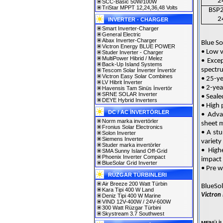
2
SCC-Basic 50W/100W
TriStar MPPT 12,24,36,48 Volts
BSP
2
INVERTER - CHARGER
Smart Inverter-Charger
General Electric
Abax Inverter-Charger
Blue So
Victron Energy BLUE POWER
• Low v
Studer Inverter - Charger
MultiPower Hibrid / Melez
• Excep
Back-Up Island Systems
spectr
Tescom Solar İnverter İnvertör
Victron Easy Solar Combines
• 25-y
LV Hibrit İnverter
• 2-ye
Havensis Tam Sinüs İnvertör
SRNE SOLAR Inverter
• Seale
DEYE Hybrid Inverters
• High
DC / AC İNVERTÖRLER
• Adva
Norm marka invertörler
sheet m
Fronius Solar Electronics
• A st
Solon Inverter
Siemens Inverter
variety
Studer marka invertörler
• High
SMA Sunny Island Off-Grid
Phoenix Inverter Compact
impact 
BlueSolar Grid Inverter
• Pre w
RÜZGAR TÜRBINLERI
Air Breeze 200 Watt Türbin
BlueSol
Kara Tipi 400 W Land
Victron
Deniz Tipi 400 W Marine
VIND 12V-400W / 24V-600W
300 Watt Rüzgar Türbini
Skystream 3.7 Southwest