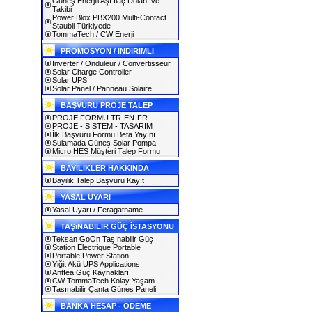
Güneş Enerjili Aşı İlaç Dolabı ve
Takibi
Power Blox PBX200 Multi-Contact
Staubli Türkiyede
TommaTech / CW Enerji
PROMOSYON / İNDİRİMLİ
Inverter / Onduleur / Convertisseur
Solar Charge Controller
Solar UPS
Solar Panel / Panneau Solaire
BAŞVURU PROJE TALEP
PROJE FORMU TR-EN-FR
PROJE - SİSTEM - TASARIM
İlk Başvuru Formu Beta Yayını
Sulamada Güneş Solar Pompa
Micro HES Müşteri Talep Formu
BAYİLİKLER HAKKINDA
Bayilik Talep Başvuru Kayıt
YASAL UYARI
Yasal Uyarı / Feragatname
TAŞıNABILIR GÜÇ İSTASYONU
Teksan GoOn Taşınabilir Güç
Station Electrique Portable
Portable Power Station
Yiğit Akü UPS Applications
Antfea Güç Kaynakları
CW TommaTech Kolay Yaşam
Taşınabilir Çanta Güneş Paneli
BANKA HESAP - ÖDEME