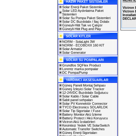
MENÜ İ
HAZIR PAKET SİSTEMLER
Solar Enerji Paket Sistemler
Victron
Solar LED Aydınlatma Paket
Victron
Sistemleri
Installa
Solar Su Pompa Paket Sistemleri
DECLAR
Solar DC Buzdolabı / İlaç Dolabı
Güneyli-Hitit Tak ve Çalıştır
Güneyli-Hitit Plug and Play
SOLAR KITLER
NORM - SolaLight 3W
NORM - ECOBOXX 160 KIT
Solar Armatür
Solar Generator
SOLAR SU POMPALARI
Grundfos SQFlex Product
Lorentz marka pompalar
DC Pompa/Pump
YARDIMCI AKSESUARLAR
Güneş Paneli Montaj Sehpası
Güneş İzleyici Solar Tracker
12-24VDC Buzdolabı Soğutucu
Solar Kablo / Solar Cable
Sabit panel sehpaları
Solar PV Konnektör Connector
TYCO Electronics SOLARLOK
Solar Tip Sigortalar / Fuse
Battery Monitor Akü İzleme
Battery Protect / Akü Koruyucu
Victron Akü İzolatörleri
Kesintisiz Yedek VE SolarSwitch
Automatic Transfer Switches
Güneş Enerji Sigortaları