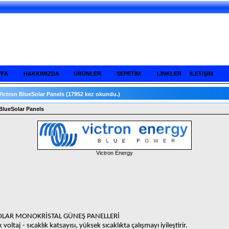
YFA
HAKKIMIZDA
ÜRÜNLER
SEPETİM
LİNKLER
İLETİŞİM
Victron BlueSolar Panels
(17952 kez okundu.)
BlueSolar Panels
Victron Energy
OLAR MONOKRİSTAL GÜNEŞ PANELLERİ
voltaj - sıcaklık katsayısı, yüksek sıcaklıkta çalışmayı iyileştirir.