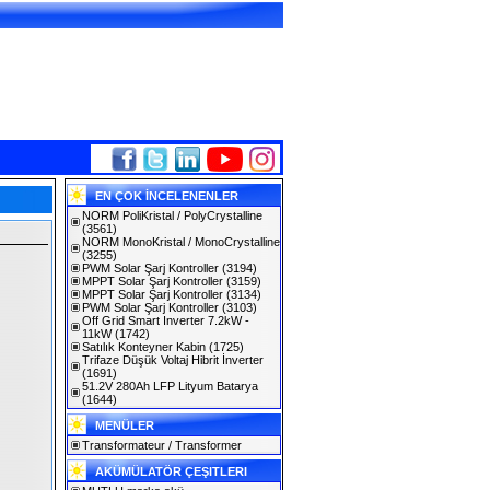
EN ÇOK İNCELENENLER
NORM PoliKristal / PolyCrystalline
(3561)
NORM MonoKristal / MonoCrystalline
(3255)
PWM Solar Şarj Kontroller
(3194)
MPPT Solar Şarj Kontroller
(3159)
MPPT Solar Şarj Kontroller
(3134)
PWM Solar Şarj Kontroller
(3103)
Off Grid Smart Inverter 7.2kW -
11kW
(1742)
Satılık Konteyner Kabin
(1725)
Trifaze Düşük Voltaj Hibrit İnverter
(1691)
51.2V 280Ah LFP Lityum Batarya
(1644)
MENÜLER
Transformateur / Transformer
AKÜMÜLATÖR ÇEŞITLERI