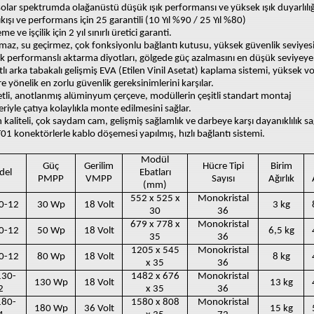
olar spektrumda olağanüstü düşük ışık performansı ve yüksek ışık duyarlılığ
ıkışı ve performans için 25 garantili (10 Yıl %90 / 25 Yıl %80)
e ve işçilik için 2 yıl sınırlı üretici garanti.
rmaz, su geçirmez, çok fonksiyonlu bağlantı kutusu, yüksek güvenlik seviyesi
k performanslı aktarma diyotları, gölgede güç azalmasını en düşük seviyeye i
tlı arka tabakalı gelişmiş EVA (Etilen Vinil Asetat) kaplama sistemi, yüksek vol
re yönelik en zorlu güvenlik gereksinimlerini karşılar.
tli, anotlanmış alüminyum çerçeve, modüllerin çeşitli standart montaj
eriyle çatıya kolaylıkla monte edilmesini sağlar.
 kaliteli, çok saydam cam, gelişmiş sağlamlık ve darbeye karşı dayanıklılık sa
01 konektörlerle kablo döşemesi yapılmış, hızlı bağlantı sistemi.
Modül
Güç
Gerilim
Hücre Tipi
Birim
del
Ebatları
PMPP
VMPP
Sayısı
Ağırlık
(mm)
552 x 525 x
Monokristal
0-12
30 Wp
18 Volt
3 kg
30
36
679 x 778 x
Monokristal
0-12
50 Wp
18 Volt
6,5 kg
35
36
1205 x 545
Monokristal
0-12
80 Wp
18 Volt
8 kg
x 35
36
130-
1482 x 676
Monokristal
130 Wp
18 Volt
13 kg
2
x 35
36
180-
1580 x 808
Monokristal
180 Wp
36 Volt
15 kg