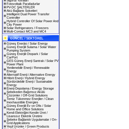
Sigorta Yuvaları
Fotovoltaik Parafadurlar
PV-DC ŞALTERLER
Akü Bağlantı Soketleri
Intelligent Dual Power Transfer
Controller
Hybrid Controller Of Solar Power And
City Power
Solar Refrigerators / Freezers
Multi-Contact MC3 and MC4
GÜNCEL / SEKTÖREL
Güneş Enerjisi / Solar Energy
Güneş Enerjili Sulama / Solar Water
Pumping System
Güneş Enerjili Otopark / Solar
CarPort
GES Güneş Enerji Santralı / Solar PV
Power Plant
Yenilenebilir Enerji / Renewable
Energy
Alternatif Enerji / Alternative Energy
Hibrit Enerji / Hybrid Energy
Sürdürülebilir Enerji / Sustainable
Energy
Enerji Depolama / Energy Storage
Şebekeden Bağımsız Akülü
Çözümler / Off-Grid Solutions
Temiz Tükenmez Enerjiler / Clean
Inexhaustible Energies
Güneş Enerjili Ev ve Ofis / Solar
Home and Office Solutions
Kendi Elektriğini Kendin Üret /
Lisanssız Elektrik Üretimi
Şebeke Bağlantılı Uygulamalar / On-
Grid Applications
Yeşil Ürünler / Green Products