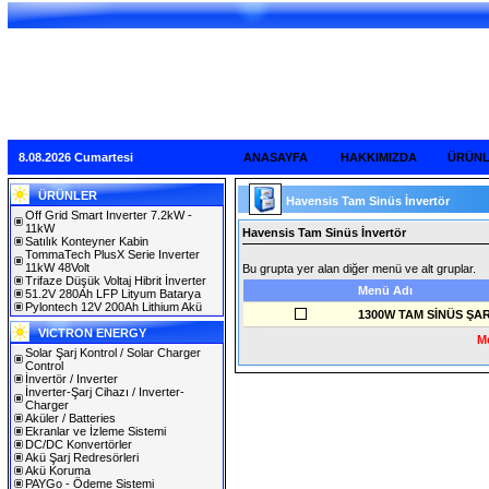
8.08.2026 Cumartesi
ANASAYFA
HAKKIMIZDA
ÜRÜN
ÜRÜNLER
Havensis Tam Sinüs İnvertör
Off Grid Smart Inverter 7.2kW -
11kW
Havensis Tam Sinüs İnvertör
Satılık Konteyner Kabin
TommaTech PlusX Serie Inverter
11kW 48Volt
Bu grupta yer alan diğer menü ve alt gruplar.
Trifaze Düşük Voltaj Hibrit İnverter
Menü Adı
51.2V 280Ah LFP Lityum Batarya
Pylontech 12V 200Ah Lithium Akü
1300W TAM SİNÜS ŞA
VICTRON ENERGY
Me
Solar Şarj Kontrol / Solar Charger
Control
İnvertör / Inverter
İnverter-Şarj Cihazı / Inverter-
Charger
Aküler / Batteries
Ekranlar ve İzleme Sistemi
DC/DC Konvertörler
Akü Şarj Redresörleri
Akü Koruma
PAYGo - Ödeme Sistemi