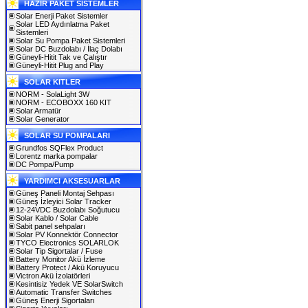
HAZIR PAKET SİSTEMLER
Solar Enerji Paket Sistemler
Solar LED Aydınlatma Paket
Sistemleri
Solar Su Pompa Paket Sistemleri
Solar DC Buzdolabı / İlaç Dolabı
Güneyli-Hitit Tak ve Çalıştır
Güneyli-Hitit Plug and Play
SOLAR KITLER
NORM - SolaLight 3W
NORM - ECOBOXX 160 KIT
Solar Armatür
Solar Generator
SOLAR SU POMPALARI
Grundfos SQFlex Product
Lorentz marka pompalar
DC Pompa/Pump
YARDIMCI AKSESUARLAR
Güneş Paneli Montaj Sehpası
Güneş İzleyici Solar Tracker
12-24VDC Buzdolabı Soğutucu
Solar Kablo / Solar Cable
Sabit panel sehpaları
Solar PV Konnektör Connector
TYCO Electronics SOLARLOK
Solar Tip Sigortalar / Fuse
Battery Monitor Akü İzleme
Battery Protect / Akü Koruyucu
Victron Akü İzolatörleri
Kesintisiz Yedek VE SolarSwitch
Automatic Transfer Switches
Güneş Enerji Sigortaları