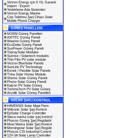
Victron Energy için 5 YIL Garanti
Import - Export
Yedekleme Ada Sistemleri
Victron Energy Marine
Cep Telefonu Şarj Cihazı Solar
Mobile Phone Charger
GÜNEŞ PANELLERI
NORM Güneş Panelleri
AXITEC Güneş Paneli
Waaree Güneş Paneli
EcoDelta Güneş Paneli
SunPower Güneş Paneli
TopraySolar Modules
Sunrise / Solartech modules
Thin Film PV solar module
Victron BlueSolar Panels
SunLink PV Technology
Esnek / Flexible Solar Panels
Trina Solar Honey Module
Shems Solar Güneş Paneli
Phono Solar Güneş Paneli
Kalyon PV Solar Güneş
TommaTech PV Solar Güneş
Arçelik Solar Güneş Panelleri
SOLAR ŞARJ KONTROL
HAVENSİS Solar Mppt Pwm
Voltronic Solar Şarj Kontrol
EpSolar Charge Controller
Steca marka solar şarj kontrol
Phocos Güneş Şarj Regülatör
Must Marka Solar Şarj Kontrol
Morningstar Solar Şarj Regüle
Phocos CIS Industrial Control
12V-3A Solar Lamp Controller