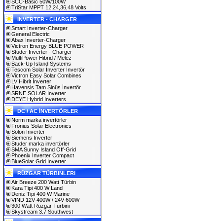
SCC-Basic 50W/100W
TriStar MPPT 12,24,36,48 Volts
INVERTER - CHARGER
Smart Inverter-Charger
General Electric
Abax Inverter-Charger
Victron Energy BLUE POWER
Studer Inverter - Charger
MultiPower Hibrid / Melez
Back-Up Island Systems
Tescom Solar İnverter İnvertör
Victron Easy Solar Combines
LV Hibrit İnverter
Havensis Tam Sinüs İnvertör
SRNE SOLAR Inverter
DEYE Hybrid Inverters
DC / AC İNVERTÖRLER
Norm marka invertörler
Fronius Solar Electronics
Solon Inverter
Siemens Inverter
Studer marka invertörler
SMA Sunny Island Off-Grid
Phoenix Inverter Compact
BlueSolar Grid Inverter
RÜZGAR TÜRBINLERI
Air Breeze 200 Watt Türbin
Kara Tipi 400 W Land
Deniz Tipi 400 W Marine
VIND 12V-400W / 24V-600W
300 Watt Rüzgar Türbini
Skystream 3.7 Southwest