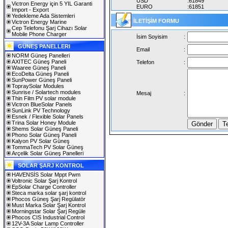
USD
:61849
Victron Energy için 5 YIL Garanti
EURO
:61851
Import - Export
Yedekleme Ada Sistemleri
İLETİŞİM FORMU
Victron Energy Marine
Cep Telefonu Şarj Cihazı Solar
Mobile Phone Charger
İsim Soyisim
:
GÜNEŞ PANELLERI
Email
:
NORM Güneş Panelleri
AXITEC Güneş Paneli
Telefon
:
Waaree Güneş Paneli
EcoDelta Güneş Paneli
SunPower Güneş Paneli
TopraySolar Modules
Sunrise / Solartech modules
Mesaj
:
Thin Film PV solar module
Victron BlueSolar Panels
SunLink PV Technology
Esnek / Flexible Solar Panels
Trina Solar Honey Module
Shems Solar Güneş Paneli
Phono Solar Güneş Paneli
Kalyon PV Solar Güneş
TommaTech PV Solar Güneş
Arçelik Solar Güneş Panelleri
SOLAR ŞARJ KONTROL
HAVENSİS Solar Mppt Pwm
Voltronic Solar Şarj Kontrol
EpSolar Charge Controller
Steca marka solar şarj kontrol
Phocos Güneş Şarj Regülatör
Must Marka Solar Şarj Kontrol
Morningstar Solar Şarj Regüle
Phocos CIS Industrial Control
12V-3A Solar Lamp Controller