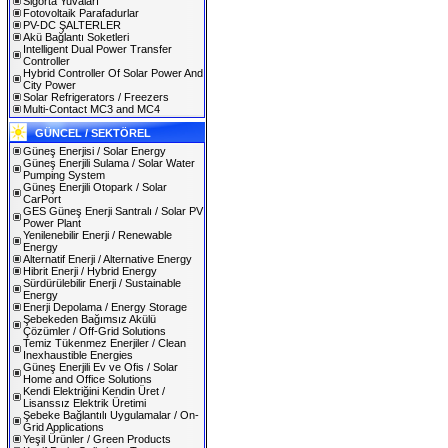
Sigorta Yuvaları
Fotovoltaik Parafadurlar
PV-DC ŞALTERLER
Akü Bağlantı Soketleri
Intelligent Dual Power Transfer
Controller
Hybrid Controller Of Solar Power And
City Power
Solar Refrigerators / Freezers
Multi-Contact MC3 and MC4
GÜNCEL / SEKTÖREL
Güneş Enerjisi / Solar Energy
Güneş Enerjili Sulama / Solar Water
Pumping System
Güneş Enerjili Otopark / Solar
CarPort
GES Güneş Enerji Santralı / Solar PV
Power Plant
Yenilenebilir Enerji / Renewable
Energy
Alternatif Enerji / Alternative Energy
Hibrit Enerji / Hybrid Energy
Sürdürülebilir Enerji / Sustainable
Energy
Enerji Depolama / Energy Storage
Şebekeden Bağımsız Akülü
Çözümler / Off-Grid Solutions
Temiz Tükenmez Enerjiler / Clean
Inexhaustible Energies
Güneş Enerjili Ev ve Ofis / Solar
Home and Office Solutions
Kendi Elektriğini Kendin Üret /
Lisanssız Elektrik Üretimi
Şebeke Bağlantılı Uygulamalar / On-
Grid Applications
Yeşil Ürünler / Green Products