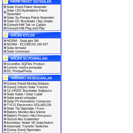
HAZIR PAKET SİSTEMLER
Solar Enerji Paket Sistemler
Solar LED Aydınlatma Paket
Sistemleri
Solar Su Pompa Paket Sistemleri
Solar DC Buzdolabı / İlaç Dolabı
Güneyli-Hitit Tak ve Çalıştır
Güneyli-Hitit Plug and Play
SOLAR KITLER
NORM - SolaLight 3W
NORM - ECOBOXX 160 KIT
Solar Armatür
Solar Generator
SOLAR SU POMPALARI
Grundfos SQFlex Product
Lorentz marka pompalar
DC Pompa/Pump
YARDIMCI AKSESUARLAR
Güneş Paneli Montaj Sehpası
Güneş İzleyici Solar Tracker
12-24VDC Buzdolabı Soğutucu
Solar Kablo / Solar Cable
Sabit panel sehpaları
Solar PV Konnektör Connector
TYCO Electronics SOLARLOK
Solar Tip Sigortalar / Fuse
Battery Monitor Akü İzleme
Battery Protect / Akü Koruyucu
Victron Akü İzolatörleri
Kesintisiz Yedek VE SolarSwitch
Automatic Transfer Switches
Güneş Enerji Sigortaları