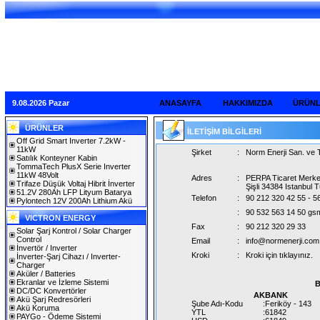
9.08.2026 Pazar
ANASAYFA
HAKKIMIZDA
ÜRÜN
ÜRÜNLER
İLETİŞİM BİLGİLERİ
Off Grid Smart Inverter 7.2kW -
11kW
Şirket
:
Norm Enerji San. ve Ti
Satılık Konteyner Kabin
TommaTech PlusX Serie Inverter
11kW 48Volt
Adres
:
PERPA Ticaret Merke
Trifaze Düşük Voltaj Hibrit İnverter
Şişli 34384 Istanbul 
51.2V 280Ah LFP Lityum Batarya
Telefon
:
90 212 320 42 55 - 5
Pylontech 12V 200Ah Lithium Akü
:
90 532 563 14 50 gs
VICTRON ENERGY
Fax
:
90 212 320 29 33
Solar Şarj Kontrol / Solar Charger
Control
Email
:
info@normenerji.com.
İnvertör / Inverter
Kroki
:
Kroki için tıklayınız.
İnverter-Şarj Cihazı / Inverter-
Charger
Aküler / Batteries
Ekranlar ve İzleme Sistemi
B
DC/DC Konvertörler
AKBANK
Akü Şarj Redresörleri
Şube Adı-Kodu
:Feriköy - 143
Akü Koruma
YTL
:61842
PAYGo - Ödeme Sistemi