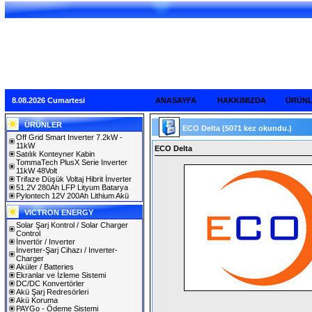
8.08.2026 Cumartesi
ANASAYFA
HAKKIMIZDA
ÜRÜN
ÜRÜNLER
ECO Delta
(5071 kez okundu.)
Off Grid Smart Inverter 7.2kW -
11kW
ECO Delta
Satılık Konteyner Kabin
TommaTech PlusX Serie Inverter
11kW 48Volt
Trifaze Düşük Voltaj Hibrit İnverter
51.2V 280Ah LFP Lityum Batarya
Pylontech 12V 200Ah Lithium Akü
VICTRON ENERGY
Solar Şarj Kontrol / Solar Charger
Control
İnvertör / Inverter
İnverter-Şarj Cihazı / Inverter-
Charger
Aküler / Batteries
Ekranlar ve İzleme Sistemi
DC/DC Konvertörler
Akü Şarj Redresörleri
Akü Koruma
PAYGo - Ödeme Sistemi