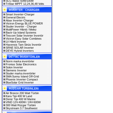
SCC-Basic 50W/100W
TriStar MPPT 12,24,36,48 Volts
INVERTER - CHARGER
Smart Inverter-Charger
General Electric
Abax Inverter-Charger
Victron Energy BLUE POWER
Studer Inverter - Charger
MultiPower Hibrid / Melez
Back-Up Island Systems
Tescom Solar İnverter İnvertör
Victron Easy Solar Combines
LV Hibrit İnverter
Havensis Tam Sinüs İnvertör
SRNE SOLAR Inverter
DEYE Hybrid Inverters
DC / AC İNVERTÖRLER
Norm marka invertörler
Fronius Solar Electronics
Solon Inverter
Siemens Inverter
Studer marka invertörler
SMA Sunny Island Off-Grid
Phoenix Inverter Compact
BlueSolar Grid Inverter
RÜZGAR TÜRBINLERI
Air Breeze 200 Watt Türbin
Kara Tipi 400 W Land
Deniz Tipi 400 W Marine
VIND 12V-400W / 24V-600W
300 Watt Rüzgar Türbini
Skystream 3.7 Southwest