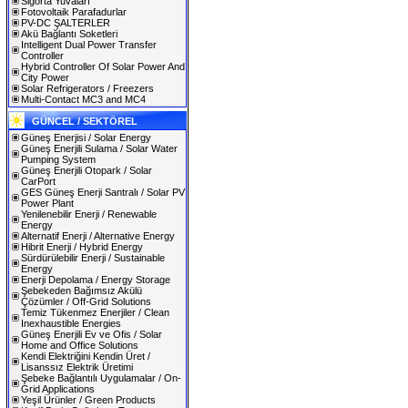
Sigorta Yuvaları
Fotovoltaik Parafadurlar
PV-DC ŞALTERLER
Akü Bağlantı Soketleri
Intelligent Dual Power Transfer
Controller
Hybrid Controller Of Solar Power And
City Power
Solar Refrigerators / Freezers
Multi-Contact MC3 and MC4
GÜNCEL / SEKTÖREL
Güneş Enerjisi / Solar Energy
Güneş Enerjili Sulama / Solar Water
Pumping System
Güneş Enerjili Otopark / Solar
CarPort
GES Güneş Enerji Santralı / Solar PV
Power Plant
Yenilenebilir Enerji / Renewable
Energy
Alternatif Enerji / Alternative Energy
Hibrit Enerji / Hybrid Energy
Sürdürülebilir Enerji / Sustainable
Energy
Enerji Depolama / Energy Storage
Şebekeden Bağımsız Akülü
Çözümler / Off-Grid Solutions
Temiz Tükenmez Enerjiler / Clean
Inexhaustible Energies
Güneş Enerjili Ev ve Ofis / Solar
Home and Office Solutions
Kendi Elektriğini Kendin Üret /
Lisanssız Elektrik Üretimi
Şebeke Bağlantılı Uygulamalar / On-
Grid Applications
Yeşil Ürünler / Green Products