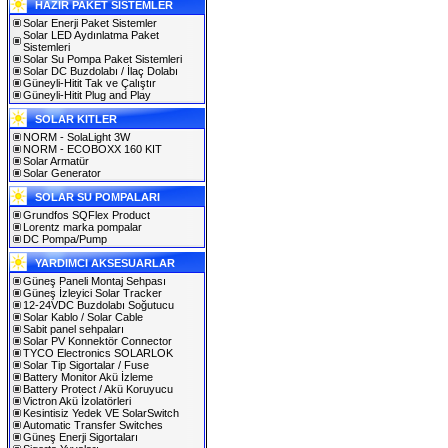
HAZIR PAKET SİSTEMLER
Solar Enerji Paket Sistemler
Solar LED Aydınlatma Paket
Sistemleri
Solar Su Pompa Paket Sistemleri
Solar DC Buzdolabı / İlaç Dolabı
Güneyli-Hitit Tak ve Çalıştır
Güneyli-Hitit Plug and Play
SOLAR KITLER
NORM - SolaLight 3W
NORM - ECOBOXX 160 KIT
Solar Armatür
Solar Generator
SOLAR SU POMPALARI
Grundfos SQFlex Product
Lorentz marka pompalar
DC Pompa/Pump
YARDIMCI AKSESUARLAR
Güneş Paneli Montaj Sehpası
Güneş İzleyici Solar Tracker
12-24VDC Buzdolabı Soğutucu
Solar Kablo / Solar Cable
Sabit panel sehpaları
Solar PV Konnektör Connector
TYCO Electronics SOLARLOK
Solar Tip Sigortalar / Fuse
Battery Monitor Akü İzleme
Battery Protect / Akü Koruyucu
Victron Akü İzolatörleri
Kesintisiz Yedek VE SolarSwitch
Automatic Transfer Switches
Güneş Enerji Sigortaları