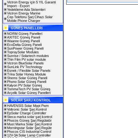
Victron Energy için 5 YIL Garanti
Import - Export
Yedekleme Ada Sistemleri
Victron Energy Marine
Cep Telefonu Şarj Cihazı Solar
Mobile Phone Charger
GÜNEŞ PANELLERI
NORM Güneş Panelleri
AXITEC Güneş Paneli
Waaree Güneş Paneli
EcoDelta Güneş Paneli
SunPower Güneş Paneli
TopraySolar Modules
Sunrise / Solartech modules
Thin Film PV solar module
Victron BlueSolar Panels
SunLink PV Technology
Esnek / Flexible Solar Panels
Trina Solar Honey Module
Shems Solar Güneş Paneli
Phono Solar Güneş Paneli
Kalyon PV Solar Güneş
TommaTech PV Solar Güneş
Arçelik Solar Güneş Panelleri
SOLAR ŞARJ KONTROL
HAVENSİS Solar Mppt Pwm
Voltronic Solar Şarj Kontrol
EpSolar Charge Controller
Steca marka solar şarj kontrol
Phocos Güneş Şarj Regülatör
Must Marka Solar Şarj Kontrol
Morningstar Solar Şarj Regüle
Phocos CIS Industrial Control
12V-3A Solar Lamp Controller