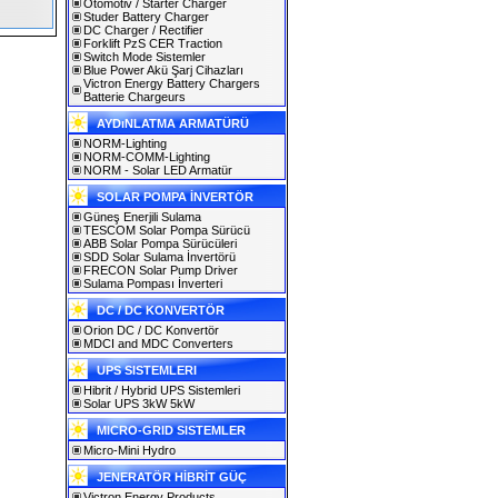
Otomotiv / Starter Charger
Studer Battery Charger
DC Charger / Rectifier
Forklift PzS CER Traction
Switch Mode Sistemler
Blue Power Akü Şarj Cihazları
Victron Energy Battery Chargers
Batterie Chargeurs
AYDıNLATMA ARMATÜRÜ
NORM-Lighting
NORM-COMM-Lighting
NORM - Solar LED Armatür
SOLAR POMPA İNVERTÖR
Güneş Enerjili Sulama
TESCOM Solar Pompa Sürücü
ABB Solar Pompa Sürücüleri
SDD Solar Sulama İnvertörü
FRECON Solar Pump Driver
Sulama Pompası İnverteri
DC / DC KONVERTÖR
Orion DC / DC Konvertör
MDCI and MDC Converters
UPS SISTEMLERI
Hibrit / Hybrid UPS Sistemleri
Solar UPS 3kW 5kW
MICRO-GRID SISTEMLER
Micro-Mini Hydro
JENERATÖR HİBRİT GÜÇ
Victron Energy Products