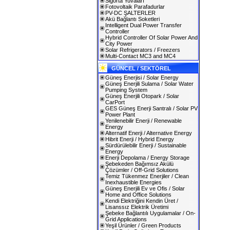
Sigorta Yuvaları
Fotovoltaik Parafadurlar
PV-DC ŞALTERLER
Akü Bağlantı Soketleri
Intelligent Dual Power Transfer
Controller
Hybrid Controller Of Solar Power And
City Power
Solar Refrigerators / Freezers
Multi-Contact MC3 and MC4
GÜNCEL / SEKTÖREL
Güneş Enerjisi / Solar Energy
Güneş Enerjili Sulama / Solar Water
Pumping System
Güneş Enerjili Otopark / Solar
CarPort
GES Güneş Enerji Santralı / Solar PV
Power Plant
Yenilenebilir Enerji / Renewable
Energy
Alternatif Enerji / Alternative Energy
Hibrit Enerji / Hybrid Energy
Sürdürülebilir Enerji / Sustainable
Energy
Enerji Depolama / Energy Storage
Şebekeden Bağımsız Akülü
Çözümler / Off-Grid Solutions
Temiz Tükenmez Enerjiler / Clean
Inexhaustible Energies
Güneş Enerjili Ev ve Ofis / Solar
Home and Office Solutions
Kendi Elektriğini Kendin Üret /
Lisanssız Elektrik Üretimi
Şebeke Bağlantılı Uygulamalar / On-
Grid Applications
Yeşil Ürünler / Green Products