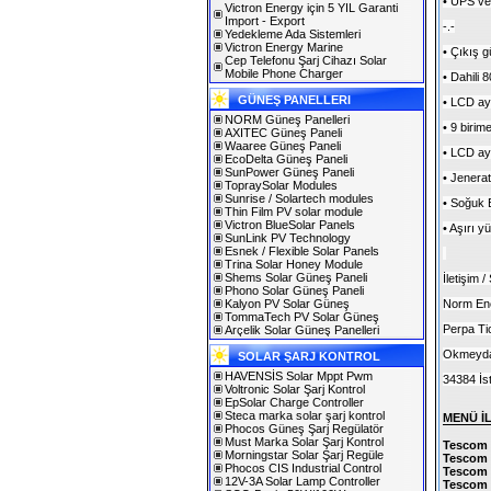
• UPS ve
Victron Energy için 5 YIL Garanti
Import - Export
-.-
Yedekleme Ada Sistemleri
Victron Energy Marine
• Çıkış g
Cep Telefonu Şarj Cihazı Solar
Mobile Phone Charger
• Dahili 
GÜNEŞ PANELLERI
• LCD ayar
NORM Güneş Panelleri
• 9 birim
AXITEC Güneş Paneli
Waaree Güneş Paneli
• LCD aya
EcoDelta Güneş Paneli
SunPower Güneş Paneli
• Jenerat
TopraySolar Modules
Sunrise / Solartech modules
• Soğuk B
Thin Film PV solar module
Victron BlueSolar Panels
• Aşırı 
SunLink PV Technology
Esnek / Flexible Solar Panels
Trina Solar Honey Module
Shems Solar Güneş Paneli
İletişim
Phono Solar Güneş Paneli
Kalyon PV Solar Güneş
Norm Ener
TommaTech PV Solar Güneş
Perpa Ti
Arçelik Solar Güneş Panelleri
Okmeydan
SOLAR ŞARJ KONTROL
HAVENSİS Solar Mppt Pwm
34384 İs
Voltronic Solar Şarj Kontrol
EpSolar Charge Controller
Steca marka solar şarj kontrol
MENÜ İ
Phocos Güneş Şarj Regülatör
Must Marka Solar Şarj Kontrol
Tescom 
Morningstar Solar Şarj Regüle
Tescom 
Phocos CIS Industrial Control
Tescom 
12V-3A Solar Lamp Controller
Tescom 