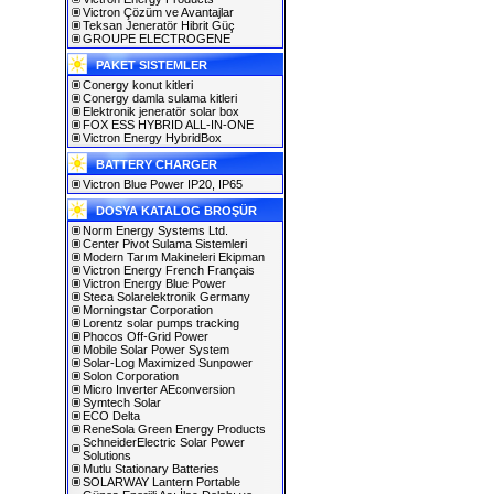
Victron Çözüm ve Avantajlar
Teksan Jeneratör Hibrit Güç
GROUPE ELECTROGENE
PAKET SISTEMLER
Conergy konut kitleri
Conergy damla sulama kitleri
Elektronik jeneratör solar box
FOX ESS HYBRID ALL-IN-ONE
Victron Energy HybridBox
BATTERY CHARGER
Victron Blue Power IP20, IP65
DOSYA KATALOG BROŞÜR
Norm Energy Systems Ltd.
Center Pivot Sulama Sistemleri
Modern Tarım Makineleri Ekipman
Victron Energy French Français
Victron Energy Blue Power
Steca Solarelektronik Germany
Morningstar Corporation
Lorentz solar pumps tracking
Phocos Off-Grid Power
Mobile Solar Power System
Solar-Log Maximized Sunpower
Solon Corporation
Micro Inverter AEconversion
Symtech Solar
ECO Delta
ReneSola Green Energy Products
SchneiderElectric Solar Power
Solutions
Mutlu Stationary Batteries
SOLARWAY Lantern Portable