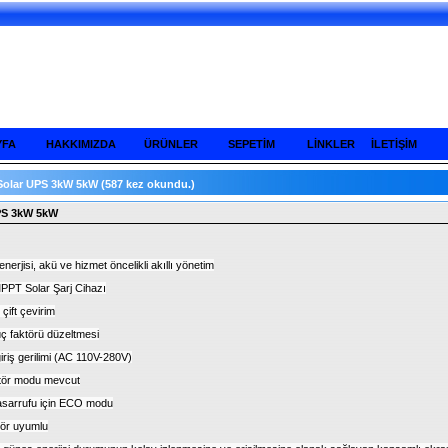
YFA
HAKKIMIZDA
ÜRÜNLER
SEPETİM
LİNKLER
İLETİŞİM
Solar UPS 3kW 5kW
(587 kez okundu.)
PS 3kW 5kW
nerjisi, akü ve hizmet öncelikli akıllı yönetim
MPPT Solar Şarj Cihazı
çift çevirim
üç faktörü düzeltmesi
iriş gerilimi (AC 110V-280V)
tör modu mevcut
 tasarrufu için ECO modu
tör uyumlu