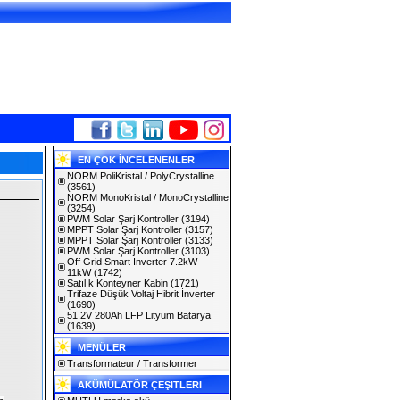
EN ÇOK İNCELENENLER
NORM PoliKristal / PolyCrystalline
(3561)
NORM MonoKristal / MonoCrystalline
(3254)
PWM Solar Şarj Kontroller
(3194)
MPPT Solar Şarj Kontroller
(3157)
MPPT Solar Şarj Kontroller
(3133)
PWM Solar Şarj Kontroller
(3103)
Off Grid Smart Inverter 7.2kW -
11kW
(1742)
Satılık Konteyner Kabin
(1721)
Trifaze Düşük Voltaj Hibrit İnverter
(1690)
51.2V 280Ah LFP Lityum Batarya
(1639)
MENÜLER
Transformateur / Transformer
AKÜMÜLATÖR ÇEŞITLERI