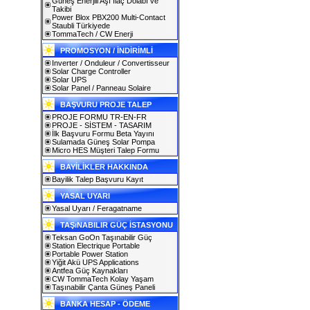
Güneş Enerjili Aşı İlaç Dolabı ve
Takibi
Power Blox PBX200 Multi-Contact
Staubli Türkiyede
TommaTech / CW Enerji
PROMOSYON / İNDİRİMLİ
Inverter / Onduleur / Convertisseur
Solar Charge Controller
Solar UPS
Solar Panel / Panneau Solaire
BAŞVURU PROJE TALEP
PROJE FORMU TR-EN-FR
PROJE - SİSTEM - TASARIM
İlk Başvuru Formu Beta Yayını
Sulamada Güneş Solar Pompa
Micro HES Müşteri Talep Formu
BAYİLİKLER HAKKINDA
Bayilik Talep Başvuru Kayıt
YASAL UYARI
Yasal Uyarı / Feragatname
TAŞıNABILIR GÜÇ İSTASYONU
Teksan GoOn Taşınabilir Güç
Station Electrique Portable
Portable Power Station
Yiğit Akü UPS Applications
Antfea Güç Kaynakları
CW TommaTech Kolay Yaşam
Taşınabilir Çanta Güneş Paneli
BANKA HESAP - ÖDEME