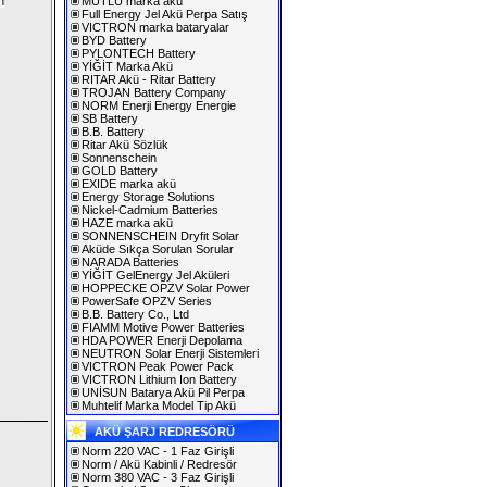
n
MUTLU marka akü
Full Energy Jel Akü Perpa Satış
VICTRON marka bataryalar
BYD Battery
PYLONTECH Battery
YİĞİT Marka Akü
RITAR Akü - Ritar Battery
TROJAN Battery Company
NORM Enerji Energy Energie
SB Battery
B.B. Battery
Ritar Akü Sözlük
Sonnenschein
GOLD Battery
EXIDE marka akü
Energy Storage Solutions
Nickel-Cadmium Batteries
HAZE marka akü
SONNENSCHEIN Dryfit Solar
Aküde Sıkça Sorulan Sorular
NARADA Batteries
YİĞİT GelEnergy Jel Aküleri
HOPPECKE OPZV Solar Power
PowerSafe OPZV Series
B.B. Battery Co., Ltd
FIAMM Motive Power Batteries
HDA POWER Enerji Depolama
NEUTRON Solar Enerji Sistemleri
VICTRON Peak Power Pack
VICTRON Lithium Ion Battery
UNİSUN Batarya Akü Pil Perpa
Muhtelif Marka Model Tip Akü
AKÜ ŞARJ REDRESÖRÜ
Norm 220 VAC - 1 Faz Girişli
Norm / Akü Kabinli / Redresör
Norm 380 VAC - 3 Faz Girişli