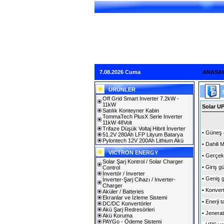
7.08.2026 Cuma
ANASA
ÜRÜNLER
Off Grid Smart Inverter 7.2kW -
11kW
Solar U
Satılık Konteyner Kabin
TommaTech PlusX Serie Inverter
11kW 48Volt
Trifaze Düşük Voltaj Hibrit İnverter
• Güneş e
51.2V 280Ah LFP Lityum Batarya
Pylontech 12V 200Ah Lithium Akü
• Dahili 
VICTRON ENERGY
• Gerçek 
Solar Şarj Kontrol / Solar Charger
• Giriş g
Control
İnvertör / Inverter
• Geniş g
İnverter-Şarj Cihazı / Inverter-
Charger
• Konver
Aküler / Batteries
Ekranlar ve İzleme Sistemi
• Enerji
DC/DC Konvertörler
Akü Şarj Redresörleri
• Jenera
Akü Koruma
PAYGo - Ödeme Sistemi