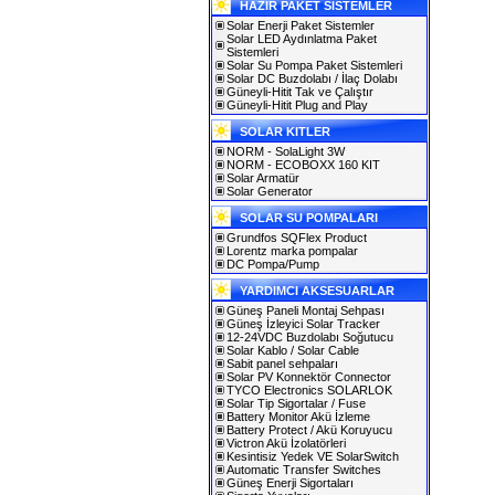
HAZIR PAKET SİSTEMLER
Solar Enerji Paket Sistemler
Solar LED Aydınlatma Paket
Sistemleri
Solar Su Pompa Paket Sistemleri
Solar DC Buzdolabı / İlaç Dolabı
Güneyli-Hitit Tak ve Çalıştır
Güneyli-Hitit Plug and Play
SOLAR KITLER
NORM - SolaLight 3W
NORM - ECOBOXX 160 KIT
Solar Armatür
Solar Generator
SOLAR SU POMPALARI
Grundfos SQFlex Product
Lorentz marka pompalar
DC Pompa/Pump
YARDIMCI AKSESUARLAR
Güneş Paneli Montaj Sehpası
Güneş İzleyici Solar Tracker
12-24VDC Buzdolabı Soğutucu
Solar Kablo / Solar Cable
Sabit panel sehpaları
Solar PV Konnektör Connector
TYCO Electronics SOLARLOK
Solar Tip Sigortalar / Fuse
Battery Monitor Akü İzleme
Battery Protect / Akü Koruyucu
Victron Akü İzolatörleri
Kesintisiz Yedek VE SolarSwitch
Automatic Transfer Switches
Güneş Enerji Sigortaları