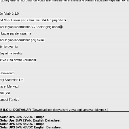
 güneş enerjisi durumunun kolay izlenmesine ve erişilmesine olanak sağlayan kapsamlı ekra
üç faktörü 1.0
80A MPPT solar şarj cihazı ve 60A AC şarj cihazı
ı ile yapılandırılabilir AC / Solar giriş önceliği
e kadar paralel çalışma
rı ile yapılandırılabilir şarj akımı
ör ile uyumlu
aşlatma özelliği
yük ve kısa devre koruması
 / Showroom
ji Sistemleri Ltd.
caret Merkezi
ı Şişli
tanbul Türkiye
LE İLGİLİ DOSYALAR
(Download için dosya ismi veya açıklamaya tıklayınız.)
Solar UPS 3kW 72VDC Türkçe
Solar Ups 3kW 72Vdc English Datasheet
Solar UPS 5kW 48VDC Türkçe
Solar UPS 5kW 48VDC English Darasheet