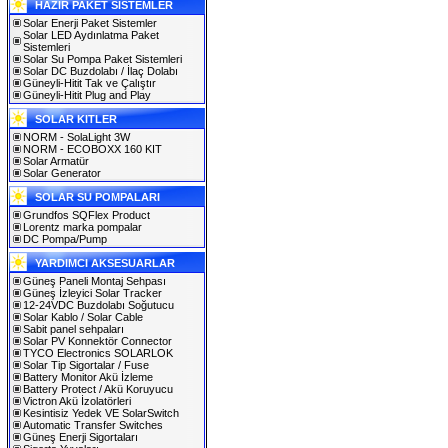
HAZIR PAKET SİSTEMLER
Solar Enerji Paket Sistemler
Solar LED Aydınlatma Paket
Sistemleri
Solar Su Pompa Paket Sistemleri
Solar DC Buzdolabı / İlaç Dolabı
Güneyli-Hitit Tak ve Çalıştır
Güneyli-Hitit Plug and Play
SOLAR KITLER
NORM - SolaLight 3W
NORM - ECOBOXX 160 KIT
Solar Armatür
Solar Generator
SOLAR SU POMPALARI
Grundfos SQFlex Product
Lorentz marka pompalar
DC Pompa/Pump
YARDIMCI AKSESUARLAR
Güneş Paneli Montaj Sehpası
Güneş İzleyici Solar Tracker
12-24VDC Buzdolabı Soğutucu
Solar Kablo / Solar Cable
Sabit panel sehpaları
Solar PV Konnektör Connector
TYCO Electronics SOLARLOK
Solar Tip Sigortalar / Fuse
Battery Monitor Akü İzleme
Battery Protect / Akü Koruyucu
Victron Akü İzolatörleri
Kesintisiz Yedek VE SolarSwitch
Automatic Transfer Switches
Güneş Enerji Sigortaları