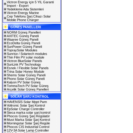
Victron Energy için 5 YIL Garanti
Import - Export
Yedekleme Ada Sistemleri
Victron Energy Marine
Cep Telefonu Şarj Cihazı Solar
Mobile Phone Charger
GÜNEŞ PANELLERI
NORM Güneş Panelleri
AXITEC Güneş Paneli
Waaree Güneş Paneli
EcoDelta Güneş Paneli
SunPower Güneş Paneli
TopraySolar Modules
Sunrise / Solartech modules
Thin Film PV solar module
Victron BlueSolar Panels
SunLink PV Technology
Esnek / Flexible Solar Panels
Trina Solar Honey Module
Shems Solar Güneş Paneli
Phono Solar Güneş Paneli
Kalyon PV Solar Güneş
TommaTech PV Solar Güneş
Arçelik Solar Güneş Panelleri
SOLAR ŞARJ KONTROL
HAVENSİS Solar Mppt Pwm
Voltronic Solar Şarj Kontrol
EpSolar Charge Controller
Steca marka solar şarj kontrol
Phocos Güneş Şarj Regülatör
Must Marka Solar Şarj Kontrol
Morningstar Solar Şarj Regüle
Phocos CIS Industrial Control
12V-3A Solar Lamp Controller