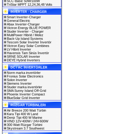
SCC-Basic 50W/100W
TriStar MPPT 12,24,36,48 Volts
INVERTER - CHARGER
Smart Inverter-Charger
General Electric
Abax Inverter-Charger
Victron Energy BLUE POWER
Studer Inverter - Charger
MultiPower Hibrid / Melez
Back-Up Island Systems
Tescom Solar İnverter İnvertör
Victron Easy Solar Combines
LV Hibrit İnverter
Havensis Tam Sinüs İnvertör
SRNE SOLAR Inverter
DEYE Hybrid Inverters
DC / AC İNVERTÖRLER
Norm marka invertörler
Fronius Solar Electronics
Solon Inverter
Siemens Inverter
Studer marka invertörler
SMA Sunny Island Off-Grid
Phoenix Inverter Compact
BlueSolar Grid Inverter
RÜZGAR TÜRBINLERI
Air Breeze 200 Watt Türbin
Kara Tipi 400 W Land
Deniz Tipi 400 W Marine
VIND 12V-400W / 24V-600W
300 Watt Rüzgar Türbini
Skystream 3.7 Southwest