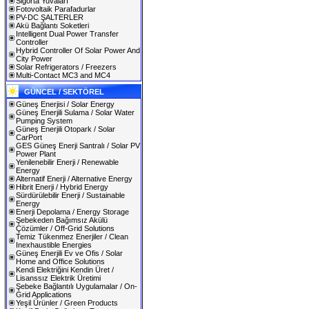
Sigorta Yuvaları
Fotovoltaik Parafadurlar
PV-DC ŞALTERLER
Akü Bağlantı Soketleri
Intelligent Dual Power Transfer
Controller
Hybrid Controller Of Solar Power And
City Power
Solar Refrigerators / Freezers
Multi-Contact MC3 and MC4
GÜNCEL / SEKTÖREL
Güneş Enerjisi / Solar Energy
Güneş Enerjili Sulama / Solar Water
Pumping System
Güneş Enerjili Otopark / Solar
CarPort
GES Güneş Enerji Santralı / Solar PV
Power Plant
Yenilenebilir Enerji / Renewable
Energy
Alternatif Enerji / Alternative Energy
Hibrit Enerji / Hybrid Energy
Sürdürülebilir Enerji / Sustainable
Energy
Enerji Depolama / Energy Storage
Şebekeden Bağımsız Akülü
Çözümler / Off-Grid Solutions
Temiz Tükenmez Enerjiler / Clean
Inexhaustible Energies
Güneş Enerjili Ev ve Ofis / Solar
Home and Office Solutions
Kendi Elektriğini Kendin Üret /
Lisanssız Elektrik Üretimi
Şebeke Bağlantılı Uygulamalar / On-
Grid Applications
Yeşil Ürünler / Green Products