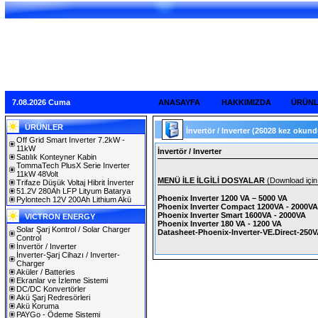
7.08.2026 Cuma
ANASAYFA
HAKKIMIZDA
ÜRÜN
ÜRÜNLER
İnvertör / Inverter
(26028 kez okund
Off Grid Smart Inverter 7.2kW -
11kW
İnvertör / Inverter
Satılık Konteyner Kabin
TommaTech PlusX Serie Inverter
11kW 48Volt
MENÜ İLE İLGİLİ DOSYALAR
(Download için 
Trifaze Düşük Voltaj Hibrit İnverter
51.2V 280Ah LFP Lityum Batarya
Phoenix Inverter 1200 VA – 5000 VA
Pylontech 12V 200Ah Lithium Akü
Phoenix Inverter Compact 1200VA - 2000VA
Phoenix Inverter Smart 1600VA - 2000VA
VICTRON ENERGY
Phoenix Inverter 180 VA - 1200 VA
Solar Şarj Kontrol / Solar Charger
Datasheet-Phoenix-Inverter-VE.Direct-250
Control
İnvertör / Inverter
İnverter-Şarj Cihazı / Inverter-
Charger
Aküler / Batteries
Ekranlar ve İzleme Sistemi
DC/DC Konvertörler
Akü Şarj Redresörleri
Akü Koruma
PAYGo - Ödeme Sistemi