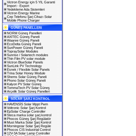
Victron Energy için 5 YIL Garanti
Import - Export
Yedekleme Ada Sistemleri
Victron Energy Marine
Cep Telefonu Şarj Cihazı Solar
Mobile Phone Charger
GÜNEŞ PANELLERI
NORM Güneş Panelleri
AXITEC Güneş Paneli
Waaree Güneş Paneli
EcoDelta Güneş Paneli
SunPower Güneş Paneli
TopraySolar Modules
Sunrise / Solartech modules
Thin Film PV solar module
Victron BlueSolar Panels
SunLink PV Technology
Esnek / Flexible Solar Panels
Trina Solar Honey Module
Shems Solar Güneş Paneli
Phono Solar Güneş Paneli
Kalyon PV Solar Güneş
TommaTech PV Solar Güneş
Arçelik Solar Güneş Panelleri
SOLAR ŞARJ KONTROL
HAVENSİS Solar Mppt Pwm
Voltronic Solar Şarj Kontrol
EpSolar Charge Controller
Steca marka solar şarj kontrol
Phocos Güneş Şarj Regülatör
Must Marka Solar Şarj Kontrol
Morningstar Solar Şarj Regüle
Phocos CIS Industrial Control
12V-3A Solar Lamp Controller