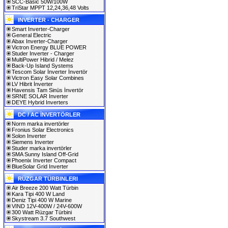
SCC-Basic 50W/100W
TriStar MPPT 12,24,36,48 Volts
INVERTER - CHARGER
Smart Inverter-Charger
General Electric
Abax Inverter-Charger
Victron Energy BLUE POWER
Studer Inverter - Charger
MultiPower Hibrid / Melez
Back-Up Island Systems
Tescom Solar İnverter İnvertör
Victron Easy Solar Combines
LV Hibrit İnverter
Havensis Tam Sinüs İnvertör
SRNE SOLAR Inverter
DEYE Hybrid Inverters
DC / AC İNVERTÖRLER
Norm marka invertörler
Fronius Solar Electronics
Solon Inverter
Siemens Inverter
Studer marka invertörler
SMA Sunny Island Off-Grid
Phoenix Inverter Compact
BlueSolar Grid Inverter
RÜZGAR TÜRBINLERI
Air Breeze 200 Watt Türbin
Kara Tipi 400 W Land
Deniz Tipi 400 W Marine
VIND 12V-400W / 24V-600W
300 Watt Rüzgar Türbini
Skystream 3.7 Southwest