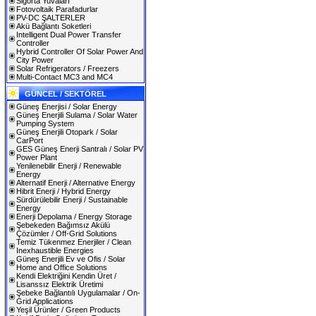
Sigorta Yuvaları
Fotovoltaik Parafadurlar
PV-DC ŞALTERLER
Akü Bağlantı Soketleri
Intelligent Dual Power Transfer
Controller
Hybrid Controller Of Solar Power And
City Power
Solar Refrigerators / Freezers
Multi-Contact MC3 and MC4
GÜNCEL / SEKTÖREL
Güneş Enerjisi / Solar Energy
Güneş Enerjili Sulama / Solar Water
Pumping System
Güneş Enerjili Otopark / Solar
CarPort
GES Güneş Enerji Santralı / Solar PV
Power Plant
Yenilenebilir Enerji / Renewable
Energy
Alternatif Enerji / Alternative Energy
Hibrit Enerji / Hybrid Energy
Sürdürülebilir Enerji / Sustainable
Energy
Enerji Depolama / Energy Storage
Şebekeden Bağımsız Akülü
Çözümler / Off-Grid Solutions
Temiz Tükenmez Enerjiler / Clean
Inexhaustible Energies
Güneş Enerjili Ev ve Ofis / Solar
Home and Office Solutions
Kendi Elektriğini Kendin Üret /
Lisanssız Elektrik Üretimi
Şebeke Bağlantılı Uygulamalar / On-
Grid Applications
Yeşil Ürünler / Green Products