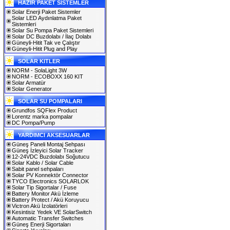
HAZIR PAKET SİSTEMLER
Solar Enerji Paket Sistemler
Solar LED Aydınlatma Paket
Sistemleri
Solar Su Pompa Paket Sistemleri
Solar DC Buzdolabı / İlaç Dolabı
Güneyli-Hitit Tak ve Çalıştır
Güneyli-Hitit Plug and Play
SOLAR KITLER
NORM - SolaLight 3W
NORM - ECOBOXX 160 KIT
Solar Armatür
Solar Generator
SOLAR SU POMPALARI
Grundfos SQFlex Product
Lorentz marka pompalar
DC Pompa/Pump
YARDIMCI AKSESUARLAR
Güneş Paneli Montaj Sehpası
Güneş İzleyici Solar Tracker
12-24VDC Buzdolabı Soğutucu
Solar Kablo / Solar Cable
Sabit panel sehpaları
Solar PV Konnektör Connector
TYCO Electronics SOLARLOK
Solar Tip Sigortalar / Fuse
Battery Monitor Akü İzleme
Battery Protect / Akü Koruyucu
Victron Akü İzolatörleri
Kesintisiz Yedek VE SolarSwitch
Automatic Transfer Switches
Güneş Enerji Sigortaları