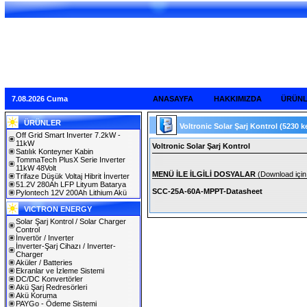
7.08.2026 Cuma
ANASAYFA
HAKKIMIZDA
ÜRÜN
ÜRÜNLER
Voltronic Solar Şarj Kontrol
(5230 k
Off Grid Smart Inverter 7.2kW -
11kW
Voltronic Solar Şarj Kontrol
Satılık Konteyner Kabin
TommaTech PlusX Serie Inverter
11kW 48Volt
MENÜ İLE İLGİLİ DOSYALAR
(Download için 
Trifaze Düşük Voltaj Hibrit İnverter
51.2V 280Ah LFP Lityum Batarya
SCC-25A-60A-MPPT-Datasheet
Pylontech 12V 200Ah Lithium Akü
VICTRON ENERGY
Solar Şarj Kontrol / Solar Charger
Control
İnvertör / Inverter
İnverter-Şarj Cihazı / Inverter-
Charger
Aküler / Batteries
Ekranlar ve İzleme Sistemi
DC/DC Konvertörler
Akü Şarj Redresörleri
Akü Koruma
PAYGo - Ödeme Sistemi