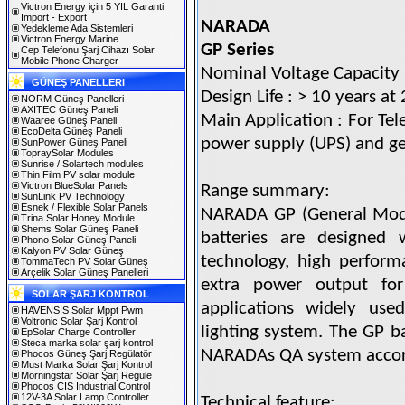
Victron Energy için 5 YIL Garanti
Import - Export
NARADA
Yedekleme Ada Sistemleri
Victron Energy Marine
GP Series
Cep Telefonu Şarj Cihazı Solar
Mobile Phone Charger
Nominal Voltage Capacity 
GÜNEŞ PANELLERI
Design Life : > 10 years at
NORM Güneş Panelleri
AXITEC Güneş Paneli
Main Application : For Te
Waaree Güneş Paneli
EcoDelta Güneş Paneli
power supply (UPS) and ge
SunPower Güneş Paneli
TopraySolar Modules
Sunrise / Solartech modules
Thin Film PV solar module
Victron BlueSolar Panels
Range summary:
SunLink PV Technology
Esnek / Flexible Solar Panels
NARADA GP (General Model
Trina Solar Honey Module
Shems Solar Güneş Paneli
batteries are designed
Phono Solar Güneş Paneli
Kalyon PV Solar Güneş
technology, high perform
TommaTech PV Solar Güneş
Arçelik Solar Güneş Panelleri
extra power output f
SOLAR ŞARJ KONTROL
applications widely use
HAVENSİS Solar Mppt Pwm
Voltronic Solar Şarj Kontrol
lighting system. The GP ba
EpSolar Charge Controller
Steca marka solar şarj kontrol
NARADAs QA system accord
Phocos Güneş Şarj Regülatör
Must Marka Solar Şarj Kontrol
Morningstar Solar Şarj Regüle
Phocos CIS Industrial Control
12V-3A Solar Lamp Controller
Technical feature: