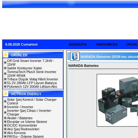
8.08.2026 Cumartesi
ANASAYFA
HAKKIMIZDA
ÜRÜN
ÜRÜNLER
NARADA Batteries
(9109 kez okund
Off Grid Smart Inverter 7.2kW -
11kW
NARADA Batteries
Satılık Konteyner Kabin
TommaTech PlusX Serie Inverter
11kW 48Volt
Trifaze Düşük Voltaj Hibrit İnverter
51.2V 280Ah LFP Lityum Batarya
Pylontech 12V 200Ah Lithium Akü
VICTRON ENERGY
Solar Şarj Kontrol / Solar Charger
Control
İnvertör / Inverter
İnverter-Şarj Cihazı / Inverter-
Charger
Aküler / Batteries
Ekranlar ve İzleme Sistemi
DC/DC Konvertörler
Akü Şarj Redresörleri
Akü Koruma
PAYGo - Ödeme Sistemi