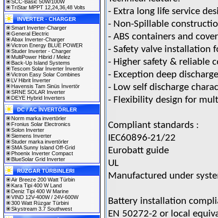
SCC-Basic 50W/100W
TriStar MPPT 12,24,36,48 Volts
- Extra long life service des
INVERTER - CHARGER
- Non-Spillable constructi
Smart Inverter-Charger
General Electric
- ABS containers and cove
Abax Inverter-Charger
Victron Energy BLUE POWER
- Safety valve installation 
Studer Inverter - Charger
MultiPower Hibrid / Melez
- Higher safety & reliable 
Back-Up Island Systems
Tescom Solar İnverter İnvertör
- Exception deep discharg
Victron Easy Solar Combines
LV Hibrit İnverter
- Low self discharge charac
Havensis Tam Sinüs İnvertör
SRNE SOLAR Inverter
DEYE Hybrid Inverters
- Flexibility design for mult
DC / AC İNVERTÖRLER
Norm marka invertörler
Compliant standards :
Fronius Solar Electronics
Solon Inverter
Siemens Inverter
IEC60896-21/22
Studer marka invertörler
SMA Sunny Island Off-Grid
Eurobatt guide
Phoenix Inverter Compact
BlueSolar Grid Inverter
UL
RÜZGAR TÜRBINLERI
Manufactured under syste
Air Breeze 200 Watt Türbin
Kara Tipi 400 W Land
Deniz Tipi 400 W Marine
VIND 12V-400W / 24V-600W
Battery installation compli
300 Watt Rüzgar Türbini
Skystream 3.7 Southwest
EN 50272-2 or local equiv