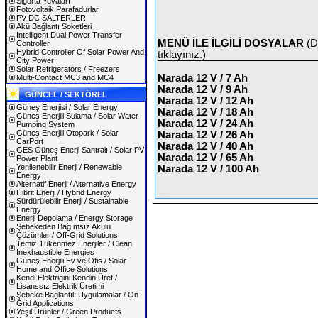
Sigorta Yuvaları
Fotovoltaik Parafadurlar
PV-DC ŞALTERLER
Akü Bağlantı Soketleri
Intelligent Dual Power Transfer
MENÜ İLE İLGİLİ DOSYALAR
(D
Controller
Hybrid Controller Of Solar Power And
tıklayınız.)
City Power
Solar Refrigerators / Freezers
Narada 12 V / 7 Ah
Multi-Contact MC3 and MC4
Narada 12 V / 9 Ah
GÜNCEL / SEKTÖREL
Narada 12 V / 12 Ah
Güneş Enerjisi / Solar Energy
Narada 12 V / 18 Ah
Güneş Enerjili Sulama / Solar Water
Narada 12 V / 24 Ah
Pumping System
Güneş Enerjili Otopark / Solar
Narada 12 V / 26 Ah
CarPort
Narada 12 V / 40 Ah
GES Güneş Enerji Santralı / Solar PV
Narada 12 V / 65 Ah
Power Plant
Yenilenebilir Enerji / Renewable
Narada 12 V / 100 Ah
Energy
Alternatif Enerji / Alternative Energy
Hibrit Enerji / Hybrid Energy
Sürdürülebilir Enerji / Sustainable
Energy
Enerji Depolama / Energy Storage
Şebekeden Bağımsız Akülü
Çözümler / Off-Grid Solutions
Temiz Tükenmez Enerjiler / Clean
Inexhaustible Energies
Güneş Enerjili Ev ve Ofis / Solar
Home and Office Solutions
Kendi Elektriğini Kendin Üret /
Lisanssız Elektrik Üretimi
Şebeke Bağlantılı Uygulamalar / On-
Grid Applications
Yeşil Ürünler / Green Products