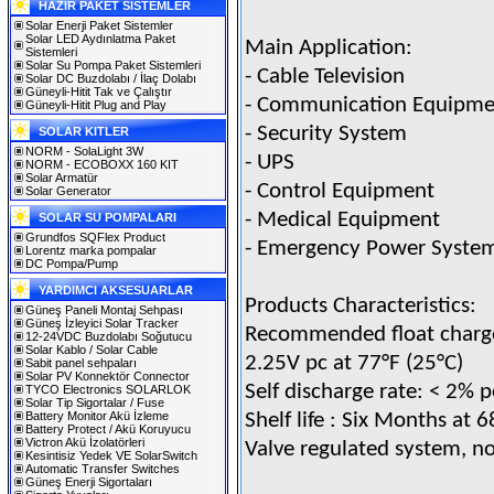
HAZIR PAKET SİSTEMLER
Solar Enerji Paket Sistemler
Solar LED Aydınlatma Paket
Main Application:
Sistemleri
Solar Su Pompa Paket Sistemleri
- Cable Television
Solar DC Buzdolabı / İlaç Dolabı
Güneyli-Hitit Tak ve Çalıştır
- Communication Equipme
Güneyli-Hitit Plug and Play
- Security System
SOLAR KITLER
NORM - SolaLight 3W
- UPS
NORM - ECOBOXX 160 KIT
Solar Armatür
- Control Equipment
Solar Generator
- Medical Equipment
SOLAR SU POMPALARI
Grundfos SQFlex Product
- Emergency Power Syste
Lorentz marka pompalar
DC Pompa/Pump
YARDIMCI AKSESUARLAR
Products Characteristics:
Güneş Paneli Montaj Sehpası
Güneş İzleyici Solar Tracker
Recommended float charge 
12-24VDC Buzdolabı Soğutucu
Solar Kablo / Solar Cable
2.25V pc at 77°F (25°C)
Sabit panel sehpaları
Solar PV Konnektör Connector
Self discharge rate: < 2% 
TYCO Electronics SOLARLOK
Solar Tip Sigortalar / Fuse
Battery Monitor Akü İzleme
Shelf life : Six Months at 6
Battery Protect / Akü Koruyucu
Victron Akü İzolatörleri
Valve regulated system, n
Kesintisiz Yedek VE SolarSwitch
Automatic Transfer Switches
Güneş Enerji Sigortaları