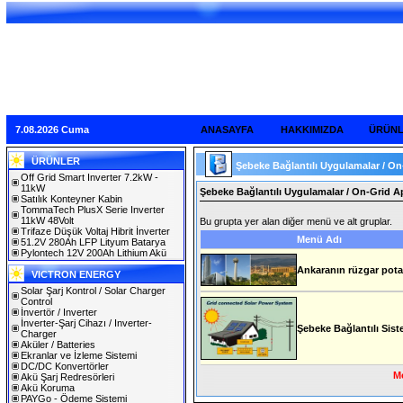
7.08.2026 Cuma
ANASAYFA
HAKKIMIZDA
ÜRÜN
ÜRÜNLER
Şebeke Bağlantılı Uygulamalar / On
Off Grid Smart Inverter 7.2kW -
11kW
Şebeke Bağlantılı Uygulamalar / On-Grid A
Satılık Konteyner Kabin
TommaTech PlusX Serie Inverter
11kW 48Volt
Bu grupta yer alan diğer menü ve alt gruplar.
Trifaze Düşük Voltaj Hibrit İnverter
Menü Adı
51.2V 280Ah LFP Lityum Batarya
Pylontech 12V 200Ah Lithium Akü
Ankaranın rüzgar potans
VICTRON ENERGY
Solar Şarj Kontrol / Solar Charger
Control
İnvertör / Inverter
İnverter-Şarj Cihazı / Inverter-
Şebeke Bağlantılı Sist
Charger
Aküler / Batteries
Ekranlar ve İzleme Sistemi
DC/DC Konvertörler
Me
Akü Şarj Redresörleri
Akü Koruma
PAYGo - Ödeme Sistemi