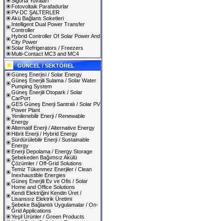
Sigorta Yuvaları
Fotovoltaik Parafadurlar
PV-DC ŞALTERLER
Akü Bağlantı Soketleri
Intelligent Dual Power Transfer
Controller
Hybrid Controller Of Solar Power And
City Power
Solar Refrigerators / Freezers
Multi-Contact MC3 and MC4
GÜNCEL / SEKTÖREL
Güneş Enerjisi / Solar Energy
Güneş Enerjili Sulama / Solar Water
Pumping System
Güneş Enerjili Otopark / Solar
CarPort
GES Güneş Enerji Santralı / Solar PV
Power Plant
Yenilenebilir Enerji / Renewable
Energy
Alternatif Enerji / Alternative Energy
Hibrit Enerji / Hybrid Energy
Sürdürülebilir Enerji / Sustainable
Energy
Enerji Depolama / Energy Storage
Şebekeden Bağımsız Akülü
Çözümler / Off-Grid Solutions
Temiz Tükenmez Enerjiler / Clean
Inexhaustible Energies
Güneş Enerjili Ev ve Ofis / Solar
Home and Office Solutions
Kendi Elektriğini Kendin Üret /
Lisanssız Elektrik Üretimi
Şebeke Bağlantılı Uygulamalar / On-
Grid Applications
Yeşil Ürünler / Green Products