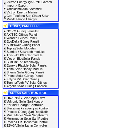
Victron Energy için 5 YIL Garanti
Import - Export
Yedekleme Ada Sistemleri
Victron Energy Marine
Cep Telefonu Şarj Cihazı Solar
Mobile Phone Charger
GÜNEŞ PANELLERI
NORM Güneş Panelleri
AXITEC Güneş Paneli
Waaree Güneş Paneli
EcoDelta Güneş Paneli
SunPower Güneş Paneli
TopraySolar Modules
Sunrise / Solartech modules
Thin Film PV solar module
Victron BlueSolar Panels
SunLink PV Technology
Esnek / Flexible Solar Panels
Trina Solar Honey Module
Shems Solar Güneş Paneli
Phono Solar Güneş Paneli
Kalyon PV Solar Güneş
TommaTech PV Solar Güneş
Arçelik Solar Güneş Panelleri
SOLAR ŞARJ KONTROL
HAVENSİS Solar Mppt Pwm
Voltronic Solar Şarj Kontrol
EpSolar Charge Controller
Steca marka solar şarj kontrol
Phocos Güneş Şarj Regülatör
Must Marka Solar Şarj Kontrol
Morningstar Solar Şarj Regüle
Phocos CIS Industrial Control
12V-3A Solar Lamp Controller