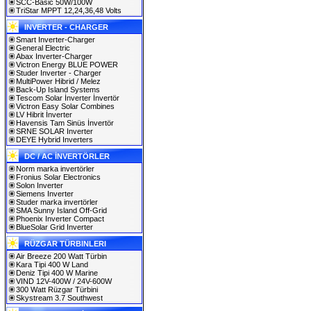
SCC-Basic 50W/100W
TriStar MPPT 12,24,36,48 Volts
INVERTER - CHARGER
Smart Inverter-Charger
General Electric
Abax Inverter-Charger
Victron Energy BLUE POWER
Studer Inverter - Charger
MultiPower Hibrid / Melez
Back-Up Island Systems
Tescom Solar İnverter İnvertör
Victron Easy Solar Combines
LV Hibrit İnverter
Havensis Tam Sinüs İnvertör
SRNE SOLAR Inverter
DEYE Hybrid Inverters
DC / AC İNVERTÖRLER
Norm marka invertörler
Fronius Solar Electronics
Solon Inverter
Siemens Inverter
Studer marka invertörler
SMA Sunny Island Off-Grid
Phoenix Inverter Compact
BlueSolar Grid Inverter
RÜZGAR TÜRBINLERI
Air Breeze 200 Watt Türbin
Kara Tipi 400 W Land
Deniz Tipi 400 W Marine
VIND 12V-400W / 24V-600W
300 Watt Rüzgar Türbini
Skystream 3.7 Southwest