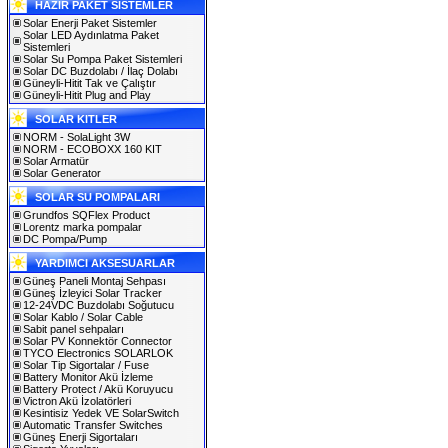
HAZIR PAKET SİSTEMLER
Solar Enerji Paket Sistemler
Solar LED Aydınlatma Paket
Sistemleri
Solar Su Pompa Paket Sistemleri
Solar DC Buzdolabı / İlaç Dolabı
Güneyli-Hitit Tak ve Çalıştır
Güneyli-Hitit Plug and Play
SOLAR KITLER
NORM - SolaLight 3W
NORM - ECOBOXX 160 KIT
Solar Armatür
Solar Generator
SOLAR SU POMPALARI
Grundfos SQFlex Product
Lorentz marka pompalar
DC Pompa/Pump
YARDIMCI AKSESUARLAR
Güneş Paneli Montaj Sehpası
Güneş İzleyici Solar Tracker
12-24VDC Buzdolabı Soğutucu
Solar Kablo / Solar Cable
Sabit panel sehpaları
Solar PV Konnektör Connector
TYCO Electronics SOLARLOK
Solar Tip Sigortalar / Fuse
Battery Monitor Akü İzleme
Battery Protect / Akü Koruyucu
Victron Akü İzolatörleri
Kesintisiz Yedek VE SolarSwitch
Automatic Transfer Switches
Güneş Enerji Sigortaları