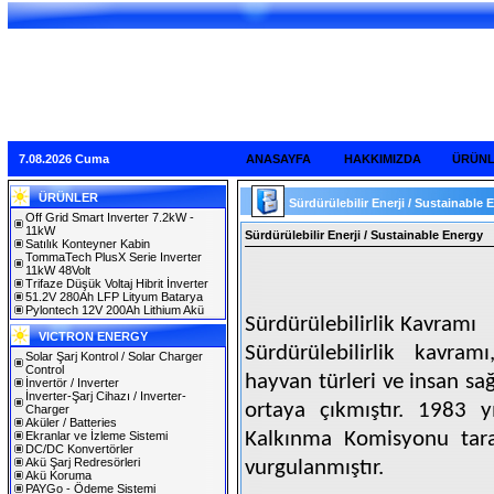
7.08.2026 Cuma
ANASAYFA
HAKKIMIZDA
ÜRÜN
ÜRÜNLER
Sürdürülebilir Enerji / Sustainable
Off Grid Smart Inverter 7.2kW -
11kW
Sürdürülebilir Enerji / Sustainable Energy
Satılık Konteyner Kabin
TommaTech PlusX Serie Inverter
11kW 48Volt
Trifaze Düşük Voltaj Hibrit İnverter
51.2V 280Ah LFP Lityum Batarya
Pylontech 12V 200Ah Lithium Akü
Sürdürülebilirlik Kavramı
VICTRON ENERGY
Sürdürülebilirlik kavram
Solar Şarj Kontrol / Solar Charger
Control
hayvan türleri ve insan sağl
İnvertör / Inverter
İnverter-Şarj Cihazı / Inverter-
ortaya çıkmıştır. 1983 y
Charger
Aküler / Batteries
Kalkınma Komisyonu taraf
Ekranlar ve İzleme Sistemi
DC/DC Konvertörler
Akü Şarj Redresörleri
vurgulanmıştır.
Akü Koruma
PAYGo - Ödeme Sistemi