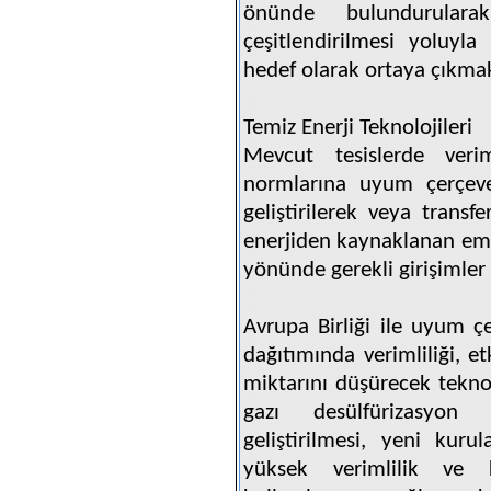
önünde bulundurular
çeşitlendirilmesi yoluyla
hedef olarak ortaya çıkmak
Temiz Enerji Teknolojileri
Mevcut tesislerde veriml
normlarına uyum çerçeves
geliştirilerek veya transfe
enerjiden kaynaklanan emis
yönünde gerekli girişimler 
Avrupa Birliği ile uyum çe
dağıtımında verimliliği, et
miktarını düşürecek teknol
gazı desülfürizasyon t
geliştirilmesi, yeni kur
yüksek verimlilik ve ka