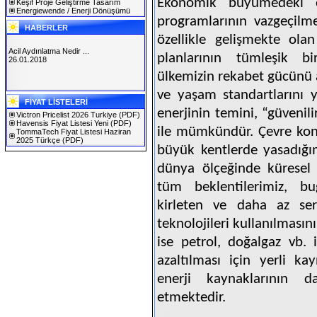
Ekonomik büyümedeki ö
Keşif Proje Geliştirme Tasarım
Energiewende / Enerji Dönüşümü
programlarının vazgeçilmez
HABERLER
özellikle gelişmekte olan
Acil Aydınlatma Nedir ...
planlarının tümleşik bi
26.01.2018
ülkemizin rekabet gücünü
ve yaşam standartlarını y
SOLAREX ISTANBUL 2019
FİYAT LİSTELERİ
30.01.2019
enerjinin temini, “güvenilir
Victron Pricelist 2026 Turkiye
(PDF)
Havensis Fiyat Listesi Yeni
(PDF)
ile mümkündür. Çevre kon
TommaTech Fiyat Listesi Haziran
2025 Türkçe
(PDF)
büyük kentlerde yasadığım
dünya ölçeğinde küresel 
tüm beklentilerimiz, b
kirleten ve daha az ser
teknolojileri kullanılmasın
ise petrol, doğalgaz vb. i
azaltılması için yerli kay
enerji kaynaklarının d
etmektedir.