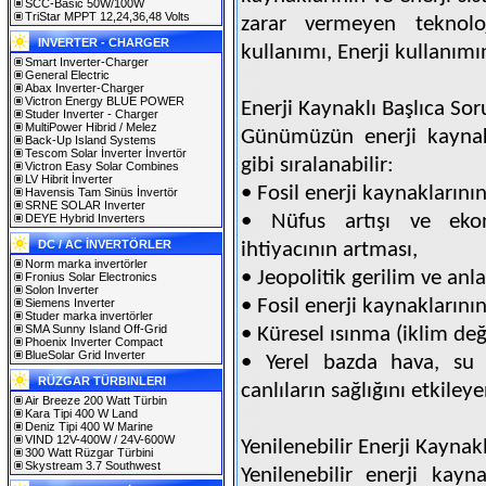
SCC-Basic 50W/100W
TriStar MPPT 12,24,36,48 Volts
zarar vermeyen teknoloji
INVERTER - CHARGER
kullanımı, Enerji kullanımı
Smart Inverter-Charger
General Electric
Abax Inverter-Charger
Victron Energy BLUE POWER
Enerji Kaynaklı Başlıca Sor
Studer Inverter - Charger
MultiPower Hibrid / Melez
Günümüzün enerji kaynakl
Back-Up Island Systems
Tescom Solar İnverter İnvertör
gibi sıralanabilir:
Victron Easy Solar Combines
LV Hibrit İnverter
• Fosil enerji kaynaklarını
Havensis Tam Sinüs İnvertör
SRNE SOLAR Inverter
• Nüfus artışı ve eko
DEYE Hybrid Inverters
DC / AC İNVERTÖRLER
ihtiyacının artması,
Norm marka invertörler
• Jeopolitik gerilim ve anla
Fronius Solar Electronics
Solon Inverter
• Fosil enerji kaynaklarının
Siemens Inverter
Studer marka invertörler
SMA Sunny Island Off-Grid
• Küresel ısınma (iklim deği
Phoenix Inverter Compact
BlueSolar Grid Inverter
• Yerel bazda hava, su v
RÜZGAR TÜRBINLERI
canlıların sağlığını etkiley
Air Breeze 200 Watt Türbin
Kara Tipi 400 W Land
Deniz Tipi 400 W Marine
VIND 12V-400W / 24V-600W
Yenilenebilir Enerji Kaynakl
300 Watt Rüzgar Türbini
Skystream 3.7 Southwest
Yenilenebilir enerji kay