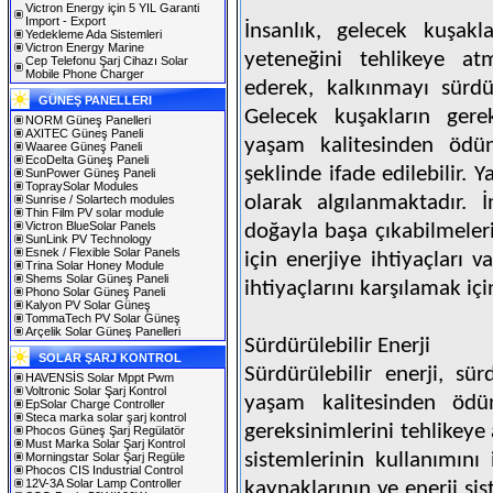
Victron Energy için 5 YIL Garanti
Import - Export
İnsanlık, gelecek kuşakl
Yedekleme Ada Sistemleri
Victron Energy Marine
yeteneğini tehlikeye at
Cep Telefonu Şarj Cihazı Solar
Mobile Phone Charger
ederek, kalkınmayı sürdür
GÜNEŞ PANELLERI
Gelecek kuşakların gere
NORM Güneş Panelleri
AXITEC Güneş Paneli
yaşam kalitesinden ödü
Waaree Güneş Paneli
EcoDelta Güneş Paneli
şeklinde ifade edilebilir.
SunPower Güneş Paneli
TopraySolar Modules
olarak algılanmaktadır. İ
Sunrise / Solartech modules
Thin Film PV solar module
Victron BlueSolar Panels
doğayla başa çıkabilmeleri
SunLink PV Technology
Esnek / Flexible Solar Panels
için enerjiye ihtiyaçları v
Trina Solar Honey Module
Shems Solar Güneş Paneli
ihtiyaçlarını karşılamak içi
Phono Solar Güneş Paneli
Kalyon PV Solar Güneş
TommaTech PV Solar Güneş
Arçelik Solar Güneş Panelleri
Sürdürülebilir Enerji
SOLAR ŞARJ KONTROL
Sürdürülebilir enerji, sür
HAVENSİS Solar Mppt Pwm
Voltronic Solar Şarj Kontrol
yaşam kalitesinden ödün
EpSolar Charge Controller
Steca marka solar şarj kontrol
gereksinimlerini tehlikeye
Phocos Güneş Şarj Regülatör
Must Marka Solar Şarj Kontrol
sistemlerinin kullanımını 
Morningstar Solar Şarj Regüle
Phocos CIS Industrial Control
12V-3A Solar Lamp Controller
kaynaklarının ve enerji si