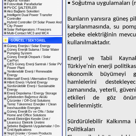
Sigorta Yuvaları
• Soğutma uygulamaları (
Fotovoltaik Parafadurlar
PV-DC ŞALTERLER
Akü Bağlantı Soketleri
Intelligent Dual Power Transfer
Bunların yanısıra güneş pil
Controller
Hybrid Controller Of Solar Power And
karşılanmasında, su pomp
City Power
Solar Refrigerators / Freezers
Multi-Contact MC3 and MC4
şebeke elektriğinin mevcut
GÜNCEL / SEKTÖREL
kullanılmaktadır.
Güneş Enerjisi / Solar Energy
Güneş Enerjili Sulama / Solar Water
Pumping System
Güneş Enerjili Otopark / Solar
Enerji ve Tabii Kaynak
CarPort
GES Güneş Enerji Santralı / Solar PV
Türkiye’nin enerji politika
Power Plant
Yenilenebilir Enerji / Renewable
ekonomik büyümeyi ger
Energy
Alternatif Enerji / Alternative Energy
hamlelerini destekley
Hibrit Enerji / Hybrid Energy
Sürdürülebilir Enerji / Sustainable
zamanında, yeterli, güveni
Energy
Enerji Depolama / Energy Storage
etkileri de göz önün
Şebekeden Bağımsız Akülü
Çözümler / Off-Grid Solutions
Temiz Tükenmez Enerjiler / Clean
belirlenmiştir.
Inexhaustible Energies
Güneş Enerjili Ev ve Ofis / Solar
Home and Office Solutions
Kendi Elektriğini Kendin Üret /
Sürdürülebilir Kalkınma i
Lisanssız Elektrik Üretimi
Şebeke Bağlantılı Uygulamalar / On-
Politikaları
Grid Applications
Yeşil Ürünler / Green Products