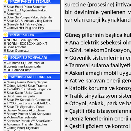
HAZIR PAKET SİSTEMLER
sürecine (prosesine) ihtiy
Solar Enerji Paket Sistemler
Solar LED Aydınlatma Paket
bir devinimle yenilenen 
Sistemleri
Solar Su Pompa Paket Sistemleri
var olan enerji kaynaklarıdı
Solar DC Buzdolabı / İlaç Dolabı
Güneyli-Hitit Tak ve Çalıştır
Güneyli-Hitit Plug and Play
Güneş pillerinin başlıca ku
SOLAR KITLER
NORM - SolaLight 3W
• Ana elektrik şebekesi ol
NORM - ECOBOXX 160 KIT
Solar Armatür
• GSM, telekomünikasyon, 
Solar Generator
• Güvenlik sistemlerinin en
SOLAR SU POMPALARI
Grundfos SQFlex Product
• Tarımsal sulama faaliyetl
Lorentz marka pompalar
DC Pompa/Pump
• Askeri amaçlı mobil uyg
YARDIMCI AKSESUARLAR
• Yat ve karavan enerji ger
Güneş Paneli Montaj Sehpası
Güneş İzleyici Solar Tracker
• Katotik koruma ve koroz
12-24VDC Buzdolabı Soğutucu
Solar Kablo / Solar Cable
• Trafik sinyalizasyon siste
Sabit panel sehpaları
Solar PV Konnektör Connector
• Otoyol, sokak, park ve 
TYCO Electronics SOLARLOK
Solar Tip Sigortalar / Fuse
• Çeşitli röle istasyonlarını
Battery Monitor Akü İzleme
Battery Protect / Akü Koruyucu
Victron Akü İzolatörleri
• Deniz fenerlerinin enerji
Kesintisiz Yedek VE SolarSwitch
Automatic Transfer Switches
• Çeşitli gözlem ve kontrol
Güneş Enerji Sigortaları