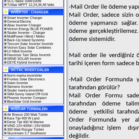
SCC-Basic 50W/100W
TriStar MPPT 12,24,36,48 Volts
-Mail Order ile ödeme ya
INVERTER - CHARGER
Mail Order, sadece sizin o
Smart Inverter-Charger
General Electric
ödeme yapmanızı sağlar. 
Abax Inverter-Charger
Victron Energy BLUE POWER
ödeme gerçekleştirilemez.
Studer Inverter - Charger
MultiPower Hibrid / Melez
ödeme sistemidir.
Back-Up Island Systems
Tescom Solar İnverter İnvertör
Victron Easy Solar Combines
LV Hibrit İnverter
Mail order ile verdiğiniz
Havensis Tam Sinüs İnvertör
SRNE SOLAR Inverter
tarihi içeren form sadece bi
DEYE Hybrid Inverters
DC / AC İNVERTÖRLER
Norm marka invertörler
-Mail Order Formunda yer
Fronius Solar Electronics
Solon Inverter
tarafından görülür?
Siemens Inverter
Studer marka invertörler
SMA Sunny Island Off-Grid
Mail Order Formu sadec
Phoenix Inverter Compact
BlueSolar Grid Inverter
tarafından ödeme talim
RÜZGAR TÜRBINLERI
ödeme
yetkilisi tarafı
Air Breeze 200 Watt Türbin
Kara Tipi 400 W Land
Order Formunda yer alan
Deniz Tipi 400 W Marine
VIND 12V-400W / 24V-600W
onayladığınız işlem
dış
300 Watt Rüzgar Türbini
Skystream 3.7 Southwest
değildir.