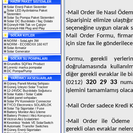
HAZIR PAKET SİSTEMLER
Solar Enerji Paket Sistemler
Solar LED Aydınlatma Paket
-Mail Order ile Nasıl Öde
Sistemleri
Solar Su Pompa Paket Sistemleri
Siparişiniz elimize ulaştığ
Solar DC Buzdolabı / İlaç Dolabı
Güneyli-Hitit Tak ve Çalıştır
seçeneğine uygun olarak sa
Güneyli-Hitit Plug and Play
Mail Order Formu, firmam
SOLAR KITLER
NORM - SolaLight 3W
için size fax ile gönderilece
NORM - ECOBOXX 160 KIT
Solar Armatür
Solar Generator
Formu, gerekli yerleri
SOLAR SU POMPALARI
Grundfos SQFlex Product
doğrulamasında kullanıl
Lorentz marka pompalar
DC Pompa/Pump
diğer gerekli
evraklar ile b
YARDIMCI AKSESUARLAR
320 29 33
(0212)
numar
Güneş Paneli Montaj Sehpası
Güneş İzleyici Solar Tracker
işlemini tamamlamış olaca
12-24VDC Buzdolabı Soğutucu
Solar Kablo / Solar Cable
Sabit panel sehpaları
Solar PV Konnektör Connector
-Mail Order sadece Kredi Kar
TYCO Electronics SOLARLOK
Solar Tip Sigortalar / Fuse
Battery Monitor Akü İzleme
Battery Protect / Akü Koruyucu
Victron Akü İzolatörleri
-Mail Order ile Ödeme 
Kesintisiz Yedek VE SolarSwitch
Automatic Transfer Switches
gerekli olan evraklar neler
Güneş Enerji Sigortaları