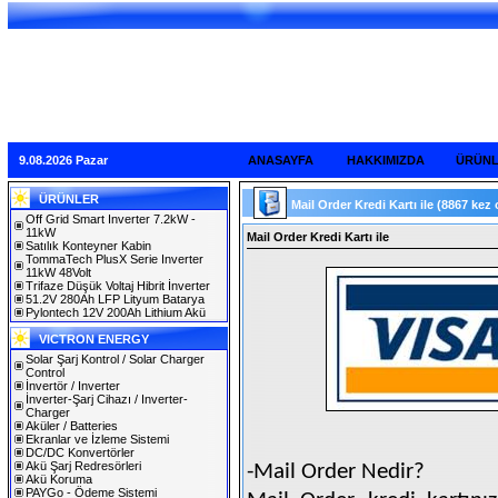
9.08.2026 Pazar
ANASAYFA
HAKKIMIZDA
ÜRÜN
ÜRÜNLER
Mail Order Kredi Kartı ile
(8867 kez
Off Grid Smart Inverter 7.2kW -
11kW
Mail Order Kredi Kartı ile
Satılık Konteyner Kabin
TommaTech PlusX Serie Inverter
11kW 48Volt
Trifaze Düşük Voltaj Hibrit İnverter
51.2V 280Ah LFP Lityum Batarya
Pylontech 12V 200Ah Lithium Akü
VICTRON ENERGY
Solar Şarj Kontrol / Solar Charger
Control
İnvertör / Inverter
İnverter-Şarj Cihazı / Inverter-
Charger
Aküler / Batteries
Ekranlar ve İzleme Sistemi
DC/DC Konvertörler
Akü Şarj Redresörleri
-Mail Order Nedir?
Akü Koruma
PAYGo - Ödeme Sistemi