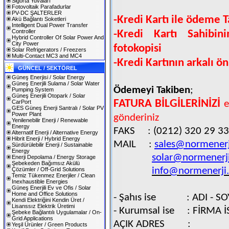
Sigorta Yuvaları
Fotovoltaik Parafadurlar
PV-DC ŞALTERLER
-Kredi Kartı ile ödeme 
Akü Bağlantı Soketleri
Intelligent Dual Power Transfer
Controller
-Kredi Kartı Sahibin
Hybrid Controller Of Solar Power And
City Power
fotokopisi
Solar Refrigerators / Freezers
Multi-Contact MC3 and MC4
-Kredi Kartının arkalı ön
GÜNCEL / SEKTÖREL
Güneş Enerjisi / Solar Energy
Güneş Enerjili Sulama / Solar Water
Ödemeyi Takiben
;
Pumping System
Güneş Enerjili Otopark / Solar
FATURA BİLGİLERİNİZİ
CarPort
e
GES Güneş Enerji Santralı / Solar PV
Power Plant
gönderiniz
Yenilenebilir Enerji / Renewable
Energy
FAKS
: (0212) 320 29 33
Alternatif Enerji / Alternative Energy
Hibrit Enerji / Hybrid Energy
MAIL
:
sales@normenerj
Sürdürülebilir Enerji / Sustainable
Energy
solar@normenerji
Enerji Depolama / Energy Storage
Şebekeden Bağımsız Akülü
info@normenerji.
Çözümler / Off-Grid Solutions
Temiz Tükenmez Enerjiler / Clean
Inexhaustible Energies
Güneş Enerjili Ev ve Ofis / Solar
Home and Office Solutions
- Şahıs ise
: ADI - S
Kendi Elektriğini Kendin Üret /
Lisanssız Elektrik Üretimi
- Kurumsal ise
: FİRMA İ
Şebeke Bağlantılı Uygulamalar / On-
Grid Applications
AÇIK ADRES
:
Yeşil Ürünler / Green Products