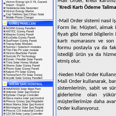
Mail Order, kredi kartın
Victron Energy için 5 YIL Garanti
Import - Export
"
Kredi Kartı Ödeme Talima
Yedekleme Ada Sistemleri
Victron Energy Marine
Cep Telefonu Şarj Cihazı Solar
Mobile Phone Charger
-Mail Order sistemi nasıl iş
GÜNEŞ PANELLERI
Form ile; Müşteri, almak i
NORM Güneş Panelleri
AXITEC Güneş Paneli
fiyatı gibi temel bilgiler
Waaree Güneş Paneli
EcoDelta Güneş Paneli
kartı numarasını ve son k
SunPower Güneş Paneli
TopraySolar Modules
formu postayla ya da fak
Sunrise / Solartech modules
Thin Film PV solar module
Victron BlueSolar Panels
istediği ürün ya da hizme
SunLink PV Technology
Esnek / Flexible Solar Panels
etmiş olur.
Trina Solar Honey Module
Shems Solar Güneş Paneli
Phono Solar Güneş Paneli
Kalyon PV Solar Güneş
-Neden Mail Order Kullanı
TommaTech PV Solar Güneş
Arçelik Solar Güneş Panelleri
Mail Order kullanarak, ba
SOLAR ŞARJ KONTROL
sistemlerinin, sabit ve sü
HAVENSİS Solar Mppt Pwm
Voltronic Solar Şarj Kontrol
giderlerine olan yükü
EpSolar Charge Controller
Steca marka solar şarj kontrol
müşterilerimize daha avant
Phocos Güneş Şarj Regülatör
Must Marka Solar Şarj Kontrol
Order kullanıyoruz.
Morningstar Solar Şarj Regüle
Phocos CIS Industrial Control
12V-3A Solar Lamp Controller