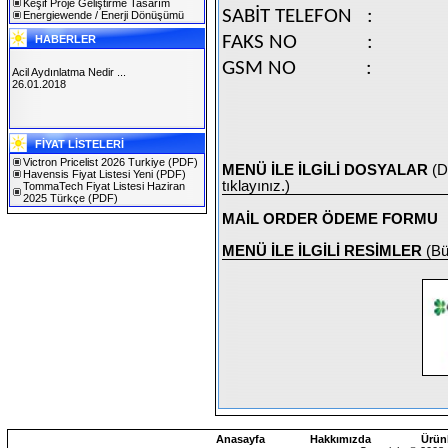
Keşif Proje Geliştirme Tasarım
SABİT TELEFON :
Energiewende / Enerji Dönüşümü
FAKS NO
:
HABERLER
GSM NO
:
Acil Aydınlatma Nedir ...
26.01.2018
SOLAREX ISTANBUL 2019
FİYAT LİSTELERİ
30.01.2019
Victron Pricelist 2026 Turkiye
(PDF)
MENÜ İLE İLGİLİ DOSYALAR
(D
Havensis Fiyat Listesi Yeni
(PDF)
tıklayınız.)
TommaTech Fiyat Listesi Haziran
2025 Türkçe
(PDF)
MAİL ORDER ÖDEME FORMU
MENÜ İLE İLGİLİ RESİMLER
(Bü
Anasayfa
Hakkımızda
Ürün