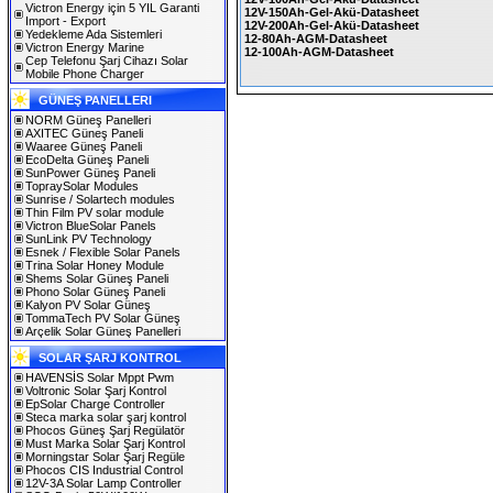
Victron Energy için 5 YIL Garanti
12V-150Ah-Gel-Akü-Datasheet
Import - Export
12V-200Ah-Gel-Akü-Datasheet
Yedekleme Ada Sistemleri
12-80Ah-AGM-Datasheet
Victron Energy Marine
12-100Ah-AGM-Datasheet
Cep Telefonu Şarj Cihazı Solar
Mobile Phone Charger
GÜNEŞ PANELLERI
NORM Güneş Panelleri
AXITEC Güneş Paneli
Waaree Güneş Paneli
EcoDelta Güneş Paneli
SunPower Güneş Paneli
TopraySolar Modules
Sunrise / Solartech modules
Thin Film PV solar module
Victron BlueSolar Panels
SunLink PV Technology
Esnek / Flexible Solar Panels
Trina Solar Honey Module
Shems Solar Güneş Paneli
Phono Solar Güneş Paneli
Kalyon PV Solar Güneş
TommaTech PV Solar Güneş
Arçelik Solar Güneş Panelleri
SOLAR ŞARJ KONTROL
HAVENSİS Solar Mppt Pwm
Voltronic Solar Şarj Kontrol
EpSolar Charge Controller
Steca marka solar şarj kontrol
Phocos Güneş Şarj Regülatör
Must Marka Solar Şarj Kontrol
Morningstar Solar Şarj Regüle
Phocos CIS Industrial Control
12V-3A Solar Lamp Controller