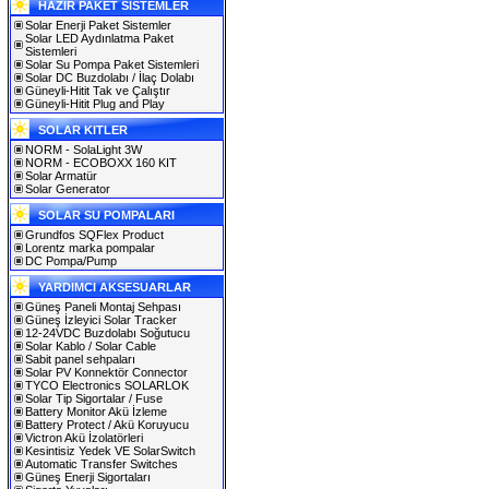
HAZIR PAKET SİSTEMLER
Solar Enerji Paket Sistemler
Solar LED Aydınlatma Paket
Sistemleri
Solar Su Pompa Paket Sistemleri
Solar DC Buzdolabı / İlaç Dolabı
Güneyli-Hitit Tak ve Çalıştır
Güneyli-Hitit Plug and Play
SOLAR KITLER
NORM - SolaLight 3W
NORM - ECOBOXX 160 KIT
Solar Armatür
Solar Generator
SOLAR SU POMPALARI
Grundfos SQFlex Product
Lorentz marka pompalar
DC Pompa/Pump
YARDIMCI AKSESUARLAR
Güneş Paneli Montaj Sehpası
Güneş İzleyici Solar Tracker
12-24VDC Buzdolabı Soğutucu
Solar Kablo / Solar Cable
Sabit panel sehpaları
Solar PV Konnektör Connector
TYCO Electronics SOLARLOK
Solar Tip Sigortalar / Fuse
Battery Monitor Akü İzleme
Battery Protect / Akü Koruyucu
Victron Akü İzolatörleri
Kesintisiz Yedek VE SolarSwitch
Automatic Transfer Switches
Güneş Enerji Sigortaları