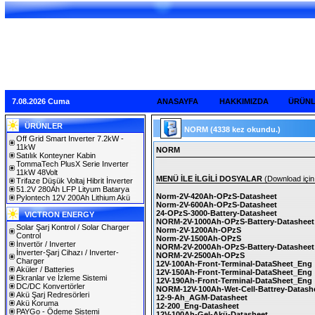
7.08.2026 Cuma
ANASAYFA
HAKKIMIZDA
ÜRÜN
ÜRÜNLER
NORM
(4338 kez okundu.)
Off Grid Smart Inverter 7.2kW -
11kW
NORM
Satılık Konteyner Kabin
TommaTech PlusX Serie Inverter
11kW 48Volt
MENÜ İLE İLGİLİ DOSYALAR
(Download için 
Trifaze Düşük Voltaj Hibrit İnverter
51.2V 280Ah LFP Lityum Batarya
Norm-2V-420Ah-OPzS-Datasheet
Pylontech 12V 200Ah Lithium Akü
Norm-2V-600Ah-OPzS-Datasheet
24-OPzS-3000-Battery-Datasheet
VICTRON ENERGY
NORM-2V-1000Ah-OPzS-Battery-Datasheet
Solar Şarj Kontrol / Solar Charger
Norm-2V-1200Ah-OPzS
Control
Norm-2V-1500Ah-OPzS
İnvertör / Inverter
NORM-2V-2000Ah-OPzS-Battery-Datasheet
İnverter-Şarj Cihazı / Inverter-
NORM-2V-2500Ah-OPzS
Charger
12V-100Ah-Front-Terminal-DataSheet_Eng
Aküler / Batteries
12V-150Ah-Front-Terminal-DataSheet_Eng
Ekranlar ve İzleme Sistemi
12V-190Ah-Front-Terminal-DataSheet_Eng
DC/DC Konvertörler
NORM-12V-100Ah-Wet-Cell-Battrey-Datash
Akü Şarj Redresörleri
12-9-Ah_AGM-Datasheet
Akü Koruma
12-200_Eng-Datasheet
PAYGo - Ödeme Sistemi
12V-100Ah-Gel-Akü-Datasheet