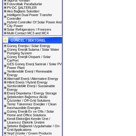
Sigorta Yuvaları
Fotovoltaik Parafadurlar
PV-DC ŞALTERLER
Akü Bağlantı Soketleri
Intelligent Dual Power Transfer
Controller
Hybrid Controller Of Solar Power And
City Power
Solar Refrigerators / Freezers
Multi-Contact MC3 and MC4
GÜNCEL / SEKTÖREL
Güneş Enerjisi / Solar Energy
Güneş Enerjili Sulama / Solar Water
Pumping System
Güneş Enerjili Otopark / Solar
CarPort
GES Güneş Enerji Santralı / Solar PV
Power Plant
Yenilenebilir Enerji / Renewable
Energy
Alternatif Enerji / Alternative Energy
Hibrit Enerji / Hybrid Energy
Sürdürülebilir Enerji / Sustainable
Energy
Enerji Depolama / Energy Storage
Şebekeden Bağımsız Akülü
Çözümler / Off-Grid Solutions
Temiz Tükenmez Enerjiler / Clean
Inexhaustible Energies
Güneş Enerjili Ev ve Ofis / Solar
Home and Office Solutions
Kendi Elektriğini Kendin Üret /
Lisanssız Elektrik Üretimi
Şebeke Bağlantılı Uygulamalar / On-
Grid Applications
Yeşil Ürünler / Green Products