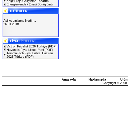
Keşif Proje Geliştirme Tasarım
Energiewende / Enerji Dönüşümü
HABERLER
Acil Aydınlatma Nedir ...
26.01.2018
SOLAREX ISTANBUL 2019
FİYAT LİSTELERİ
30.01.2019
Victron Pricelist 2026 Turkiye
(PDF)
Havensis Fiyat Listesi Yeni
(PDF)
TommaTech Fiyat Listesi Haziran
2025 Türkçe
(PDF)
Anasayfa
Hakkımızda
Ürün
Copyright © 2008-2