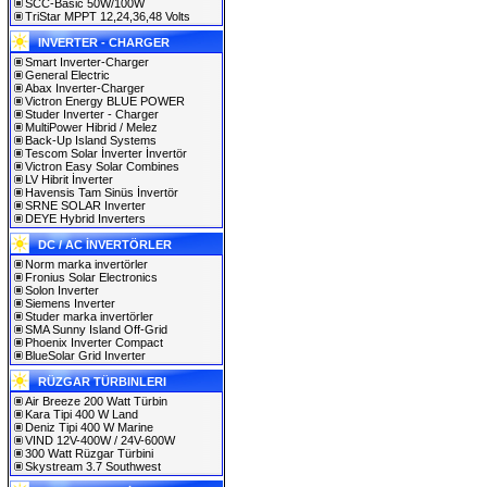
SCC-Basic 50W/100W
TriStar MPPT 12,24,36,48 Volts
INVERTER - CHARGER
Smart Inverter-Charger
General Electric
Abax Inverter-Charger
Victron Energy BLUE POWER
Studer Inverter - Charger
MultiPower Hibrid / Melez
Back-Up Island Systems
Tescom Solar İnverter İnvertör
Victron Easy Solar Combines
LV Hibrit İnverter
Havensis Tam Sinüs İnvertör
SRNE SOLAR Inverter
DEYE Hybrid Inverters
DC / AC İNVERTÖRLER
Norm marka invertörler
Fronius Solar Electronics
Solon Inverter
Siemens Inverter
Studer marka invertörler
SMA Sunny Island Off-Grid
Phoenix Inverter Compact
BlueSolar Grid Inverter
RÜZGAR TÜRBINLERI
Air Breeze 200 Watt Türbin
Kara Tipi 400 W Land
Deniz Tipi 400 W Marine
VIND 12V-400W / 24V-600W
300 Watt Rüzgar Türbini
Skystream 3.7 Southwest